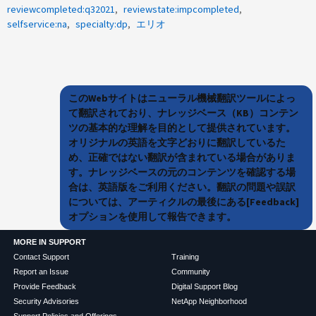
reviewcompleted:q32021
reviewstate:impcompleted
selfservice:na
specialty:dp
エリオ
このWebサイトはニューラル機械翻訳ツールによっ
て翻訳されており、ナレッジベース（KB）コンテン
ツの基本的な理解を目的として提供されています。
オリジナルの英語を文字どおりに翻訳しているた
め、正確ではない翻訳が含まれている場合がありま
す。ナレッジベースの元のコンテンツを確認する場
合は、英語版をご利用ください。翻訳の問題や誤訳
については、アーティクルの最後にある[Feedback]
オプションを使用して報告できます。
MORE IN SUPPORT
Contact Support
Training
Report an Issue
Community
Provide Feedback
Digital Support Blog
Security Advisories
NetApp Neighborhood
Support Policies and Offerings