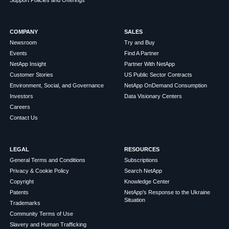
COMPANY
SALES
Newsroom
Try and Buy
Events
Find A Partner
NetApp Insight
Partner With NetApp
Customer Stories
US Public Sector Contracts
Environment, Social, and Governance
NetApp OnDemand Consumption
Investors
Data Visionary Centers
Careers
Contact Us
LEGAL
RESOURCES
General Terms and Conditions
Subscriptions
Privacy & Cookie Policy
Search NetApp
Copyright
Knowledge Center
Patents
NetApp's Response to the Ukraine
Situation
Trademarks
Community Terms of Use
Slavery and Human Trafficking