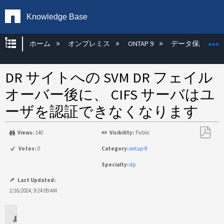
Knowledge Base
グローバル階層を展開/折りたたむ
ホーム
オンプレミス
ONTAP 9
データ保護
DR サイトへの SVM DR フェイル
オーバー後に、 CIFS サーバはユ
ーザを認証できなくなります
Views:
140
Visibility:
Public
PDF
Votes:
0
Category:
ontap-9
と
Specialty:
dp
し
て
Last Updated:
保
2/16/2024, 9:24:09 AM
存
環