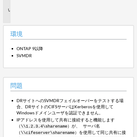
境
問
題
環境
ONTAP 9以降
SVMDR
問題
DRサイトへのSVMDRフェイルオーバーをテストする場
合、DRサイトのCIFSサーバはKerberosを使用して
Windowsドメインユーザを認証できません。
IPアドレスを使用して共有に接続すると機能します
（
）が、 サーバ名
\\1.2.3.4\sharename
（
）を使用して同じ共有に接
\\cifeserver\sharename