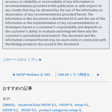
accuracy or reliability or serviceability of any information or
recommendations provided in this publication or with respect to
any results that may be obtained by the use of the information or
observance of any recommendations provided herein. The
information in this document is distributed AS IS and the use of this
information or the implementation of any recommendations or
techniques herein is a customer's responsibility and depends on
the customer's ability to evaluate and integrate them into the
customer's operational environment. This document and the
information contained herein may be used solely in connection with
the NetApp products discussed in this document.
このページのトップへ
ONTAP Mediator を ONTAP クラスターに追加すると証明書エラーで失敗しました
SVM-DRミラー関係を解除すると再同期が機能しない
おすすめの記事
タグ
1086591
clustered Data ONTAP 8.3
ONTAP 9
ontap 9.1
ONTAP 9.2
ONTAP 9.3
product-categories:ontap-9