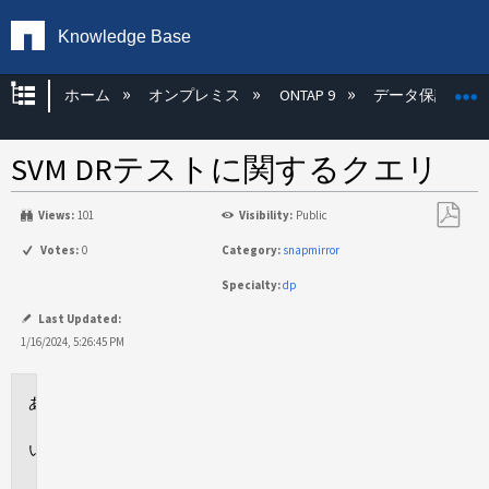
Knowledge Base
グローバル階層を展開/折りたたむ
ホーム
オンプレミス
ONTAP 9
データ保護
SVM DRテストに関するクエリ
Views:
101
Visibility:
Public
PDF
Votes:
0
Category:
snapmirror
と
Specialty:
dp
し
て
Last Updated:
保
1/16/2024, 5:26:45 PM
存
環
境
回
答