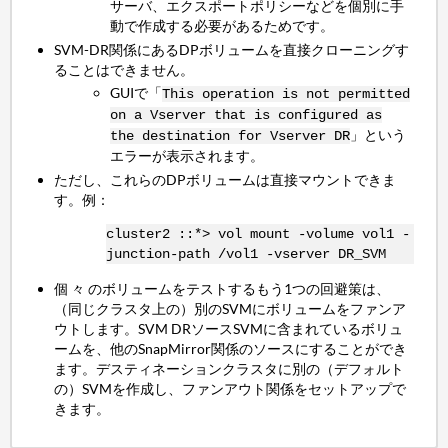
サーバ、エクスポートポリシーなどを個別に手
動で作成する必要があるためです。
SVM-DR関係にあるDPボリュームを直接クローニングす
ることはできません。
GUIで「
This operation is not permitted
on a Vserver that is configured as
」という
the destination for Vserver DR
エラーが表示されます。
ただし、これらのDPボリュームは直接マウントできま
す。例：
cluster2 ::*> vol mount -volume vol1 -
junction-path /vol1 -vserver DR_SVM
個 々 のボリュームをテストするもう1つの回避策は、
（同じクラスタ上の）別のSVMにボリュームをファンア
ウトします。SVM DRソースSVMに含まれているボリュ
ームを、他のSnapMirror関係のソースにすることができ
ます。デスティネーションクラスタに別の（デフォルト
の）SVMを作成し、ファンアウト関係をセットアップで
きます。