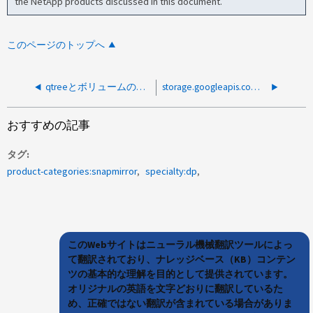
the NetApp products discussed in this document.
このページのトップへ
qtreeとボリュームの間でSnapMirrorを使用できるか
storage.googleapis.com以外のサーバー名を使用してSMCを動作させることはできますか？
おすすめの記事
タグ
product-categories:snapmirror
specialty:dp
このWebサイトはニューラル機械翻訳ツールによっ
て翻訳されており、ナレッジベース（KB）コンテン
ツの基本的な理解を目的として提供されています。
オリジナルの英語を文字どおりに翻訳しているた
め、正確ではない翻訳が含まれている場合がありま