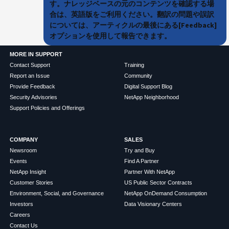
す。ナレッジベースの元のコンテンツを確認する場
合は、英語版をご利用ください。翻訳の問題や誤訳
については、アーティクルの最後にある[Feedback]
オプションを使用して報告できます。
MORE IN SUPPORT
Contact Support
Training
Report an Issue
Community
Provide Feedback
Digital Support Blog
Security Advisories
NetApp Neighborhood
Support Policies and Offerings
COMPANY
SALES
Newsroom
Try and Buy
Events
Find A Partner
NetApp Insight
Partner With NetApp
Customer Stories
US Public Sector Contracts
Environment, Social, and Governance
NetApp OnDemand Consumption
Investors
Data Visionary Centers
Careers
Contact Us