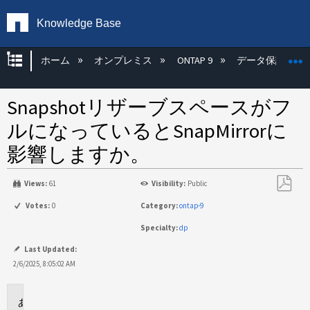
Knowledge Base
グローバル階層を展開/折りたたむ
ホーム
オンプレミス
ONTAP 9
データ保護
Snapshotリザーブスペースがフ
ルになっているとSnapMirrorに
影響しますか。
Views:
61
Visibility:
Public
PDF
Votes:
0
Category:
ontap-9
と
Specialty:
dp
し
て
Last Updated:
保
2/6/2025, 8:05:02 AM
存
環