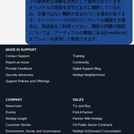
ツの基本的な理解を目的として提供されています。
オリジナルの英語を文字どおりに翻訳しているた
め、正確ではない翻訳が含まれている場合がありま
す。ナレッジベースの元のコンテンツを確認する場
合は、英語版をご利用ください。翻訳の問題や誤訳
については、アーティクルの最後にある[Feedback]
オプションを使用して報告できます。
MORE IN SUPPORT
Contact Support
Training
Report an Issue
Community
Provide Feedback
Digital Support Blog
Security Advisories
NetApp Neighborhood
Support Policies and Offerings
COMPANY
SALES
Newsroom
Try and Buy
Events
Find A Partner
NetApp Insight
Partner With NetApp
Customer Stories
US Public Sector Contracts
Environment, Social, and Governance
NetApp OnDemand Consumption