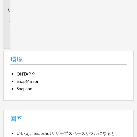
境
回
答
追
加
情
報
環境
ONTAP 9
SnapMirror
Snapshot
回答
いいえ。Snapshotリザーブスペースがフルになると、