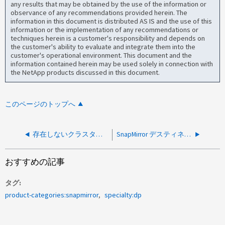
any results that may be obtained by the use of the information or
observance of any recommendations provided herein. The
information in this document is distributed AS IS and the use of this
information or the implementation of any recommendations or
techniques herein is a customer's responsibility and depends on
the customer's ability to evaluate and integrate them into the
customer's operational environment. This document and the
information contained herein may be used solely in connection with
the NetApp products discussed in this document.
このページのトップへ
存在しないクラスタピアの場合はems cpeer.pm.update.warnまたはcpeer.xcm.update.warn
SnapMirror デスティネーションボリュームについては、 EMS wafl.vol.runningOutOfInodes がトリガーされません
おすすめの記事
タグ
product-categories:snapmirror
specialty:dp