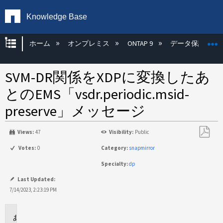
Knowledge Base
グローバル階層を展開/折りたたむ
ホーム
オンプレミス
ONTAP 9
データ保護
SVM-DR関係をXDPに変換したあ
とのEMS「vsdr.periodic.msid-
preserve」メッセージ
Views:
47
Visibility:
Public
PDF
Votes:
0
Category:
snapmirror
と
Specialty:
dp
し
て
Last Updated:
保
7/14/2023, 2:23:19 PM
存
環