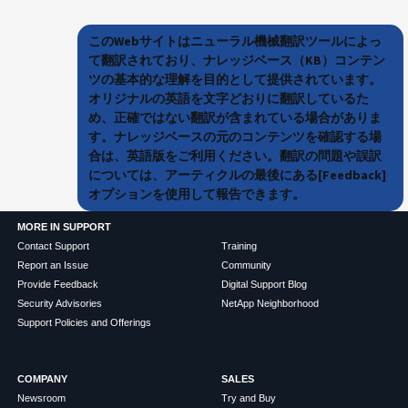
このWebサイトはニューラル機械翻訳ツールによっ
て翻訳されており、ナレッジベース（KB）コンテン
ツの基本的な理解を目的として提供されています。
オリジナルの英語を文字どおりに翻訳しているた
め、正確ではない翻訳が含まれている場合がありま
す。ナレッジベースの元のコンテンツを確認する場
合は、英語版をご利用ください。翻訳の問題や誤訳
については、アーティクルの最後にある[Feedback]
オプションを使用して報告できます。
MORE IN SUPPORT
Contact Support
Training
Report an Issue
Community
Provide Feedback
Digital Support Blog
Security Advisories
NetApp Neighborhood
Support Policies and Offerings
COMPANY
SALES
Newsroom
Try and Buy