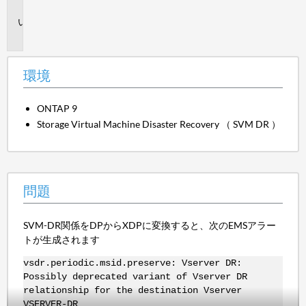
境
問
題
環境
ONTAP 9
Storage Virtual Machine Disaster Recovery （ SVM DR ）
問題
SVM-DR関係をDPからXDPに変換すると、次のEMSアラー
トが生成されます
vsdr.periodic.msid.preserve: Vserver DR:
Possibly deprecated variant of Vserver DR
relationship for the destination Vserver
VSERVER-DR