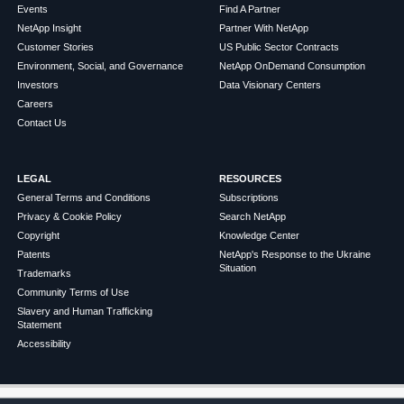
Events
Find A Partner
NetApp Insight
Partner With NetApp
Customer Stories
US Public Sector Contracts
Environment, Social, and Governance
NetApp OnDemand Consumption
Investors
Data Visionary Centers
Careers
Contact Us
LEGAL
RESOURCES
General Terms and Conditions
Subscriptions
Privacy & Cookie Policy
Search NetApp
Copyright
Knowledge Center
Patents
NetApp's Response to the Ukraine
Situation
Trademarks
Community Terms of Use
Slavery and Human Trafficking
Statement
Accessibility