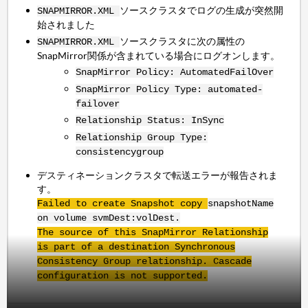
ソースクラスタでログの生成が突然開
SNAPMIRROR.XML
始されました
ソースクラスタに次の属性の
SNAPMIRROR.XML
SnapMirror関係が含まれている場合にログオンします。
SnapMirror Policy:
AutomatedFailOver
SnapMirror Policy Type: automated-
failover
Relationship Status: InSync
Relationship Group Type:
consistencygroup
デスティネーションクラスタで転送エラーが報告されま
す。
Failed to create Snapshot copy
snapshotName
on volume svmDest:volDest.
The source of this
SnapMirror
Relationship
is part of a destination Synchronous
Consistency Group relationship. Cascade
configuration is not supported.