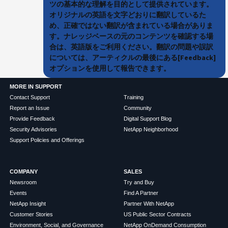
ツの基本的な理解を目的として提供されています。
オリジナルの英語を文字どおりに翻訳しているた
め、正確ではない翻訳が含まれている場合がありま
す。ナレッジベースの元のコンテンツを確認する場
合は、英語版をご利用ください。翻訳の問題や誤訳
については、アーティクルの最後にある[Feedback]
オプションを使用して報告できます。
MORE IN SUPPORT
Contact Support
Training
Report an Issue
Community
Provide Feedback
Digital Support Blog
Security Advisories
NetApp Neighborhood
Support Policies and Offerings
COMPANY
SALES
Newsroom
Try and Buy
Events
Find A Partner
NetApp Insight
Partner With NetApp
Customer Stories
US Public Sector Contracts
Environment, Social, and Governance
NetApp OnDemand Consumption