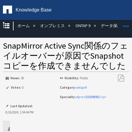
Knowledge Base
グローバル階層を展開/折りたたむ
ホーム
オンプレミス
ONTAP 9
データ保護
SnapMirror Active Sync関係のフェ
イルオーバーが原因でSnapshot
コピーを作成できませんでした
Views:
30
Visibility:
Public
PDF
Votes:
0
Category:
ontap-9
と
Specialty:
dp<a>2010098962</a>
し
て
Last Updated:
保
8/16/2024, 1:54:44 PM
存
環