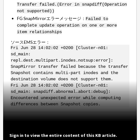
Transfer failed.(Error in snapdiff(Operation
not supported))
FG SnapMirrorエラーメッセージ：
Failed to
complete update operation on one or more
item relationships
ソースEMSエラー：
Fri Jun 28 14:02:02 +0200 [Cluster-n01:
sd_main:
repl.dest.multipart.inodes.notsup:error]:
SnapMirror transfer failed because the transfer
Snapshot contains multi-part inodes and the
destination volume does not support them.
Fri Jun 28 14:02:02 +0200 [Cluster-n01:
sd_main: snapdiff.abnormal.abort:debug]:
Encountered unexpected error while computing
differences between Snapshot copies.
Sign in to view the entire content of this KB article.