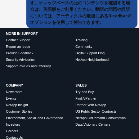
す。ナレッジベースの元のコンテンツを確認する場
合は、英語版をご利用ください。翻訳の問題や誤訳
については、アーティクルの最後にある[Feedback]
オプションを使用して報告できます。
MORE IN SUPPORT
Contact Support
Training
Report an Issue
Community
Provide Feedback
Digital Support Blog
Security Advisories
NetApp Neighborhood
Support Policies and Offerings
COMPANY
SALES
Newsroom
Try and Buy
Events
Find A Partner
NetApp Insight
Partner With NetApp
Customer Stories
US Public Sector Contracts
Environment, Social, and Governance
NetApp OnDemand Consumption
Investors
Data Visionary Centers
Careers
Contact Us