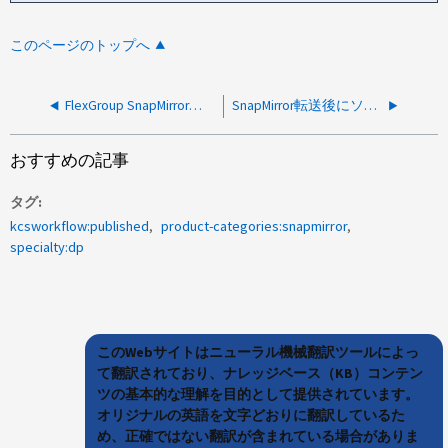
このページのトップへ
FlexGroup SnapMirror関係をソースからリリースできません
SnapMirror転送後にソースとデスティネーションで使用されるFlexGroupファイル数が異なる
おすすめの記事
タグ
kcsworkflow:published
product-categories:snapmirror
specialty:dp
このWebサイトはニューラル機械翻訳ツールによっ
て翻訳されており、ナレッジベース（KB）コンテン
ツの基本的な理解を目的として提供されています。
オリジナルの英語を文字どおりに翻訳しているた
め、正確ではない翻訳が含まれている場合がありま