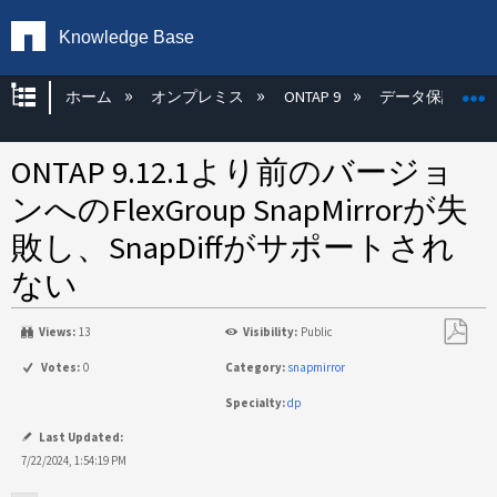
Knowledge Base
グローバル階層を展開/折りたたむ
ホーム
オンプレミス
ONTAP 9
データ保護
ONTAP 9.12.1より前のバージョ
ンへのFlexGroup SnapMirrorが失
敗し、SnapDiffがサポートされ
ない
Views:
13
Visibility:
Public
PDF
Votes:
0
Category:
snapmirror
と
Specialty:
dp
し
て
Last Updated:
保
7/22/2024, 1:54:19 PM
存