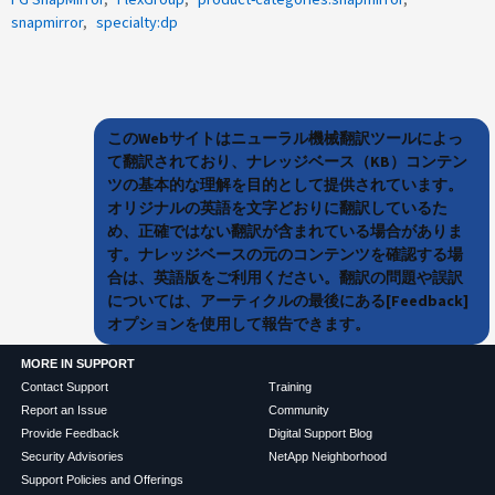
snapmirror
specialty:dp
このWebサイトはニューラル機械翻訳ツールによっ
て翻訳されており、ナレッジベース（KB）コンテン
ツの基本的な理解を目的として提供されています。
オリジナルの英語を文字どおりに翻訳しているた
め、正確ではない翻訳が含まれている場合がありま
す。ナレッジベースの元のコンテンツを確認する場
合は、英語版をご利用ください。翻訳の問題や誤訳
については、アーティクルの最後にある[Feedback]
オプションを使用して報告できます。
MORE IN SUPPORT
Contact Support
Training
Report an Issue
Community
Provide Feedback
Digital Support Blog
Security Advisories
NetApp Neighborhood
Support Policies and Offerings