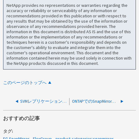
NetApp provides no representations or warranties regarding the
accuracy or reliability or serviceability of any information or
recommendations provided in this publication or with respect to
any results that may be obtained by the use of the information or
observance of any recommendations provided herein. The
information in this document is distributed AS IS and the use of this
information or the implementation of any recommendations or
techniques herein is a customer's responsibility and depends on
the customer's ability to evaluate and integrate them into the
customer's operational environment. This document and the
information contained herein may be used solely in connection with
the NetApp products discussed in this document.
このページのトップへ
SVMレプリケーションのスペースを増やしているときにエラーが発生しました
ONTAPでのSnapMirrorディザスタリカバリ（DR）テストおよびリバースSnapMirrorの手順
おすすめの記事
タグ
FG SnapMirror
FlexGroup
product-categories:snapmirror