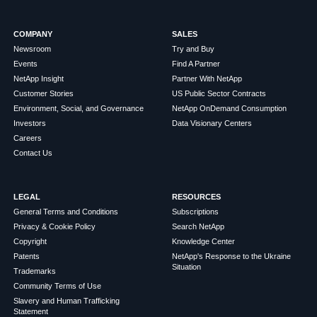
COMPANY
SALES
Newsroom
Try and Buy
Events
Find A Partner
NetApp Insight
Partner With NetApp
Customer Stories
US Public Sector Contracts
Environment, Social, and Governance
NetApp OnDemand Consumption
Investors
Data Visionary Centers
Careers
Contact Us
LEGAL
RESOURCES
General Terms and Conditions
Subscriptions
Privacy & Cookie Policy
Search NetApp
Copyright
Knowledge Center
Patents
NetApp's Response to the Ukraine
Situation
Trademarks
Community Terms of Use
Slavery and Human Trafficking
Statement