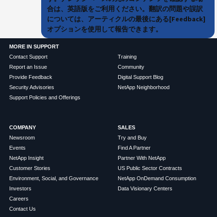
合は、英語版をご利用ください。翻訳の問題や誤訳
については、アーティクルの最後にある[Feedback]
オプションを使用して報告できます。
MORE IN SUPPORT
Contact Support
Training
Report an Issue
Community
Provide Feedback
Digital Support Blog
Security Advisories
NetApp Neighborhood
Support Policies and Offerings
COMPANY
SALES
Newsroom
Try and Buy
Events
Find A Partner
NetApp Insight
Partner With NetApp
Customer Stories
US Public Sector Contracts
Environment, Social, and Governance
NetApp OnDemand Consumption
Investors
Data Visionary Centers
Careers
Contact Us