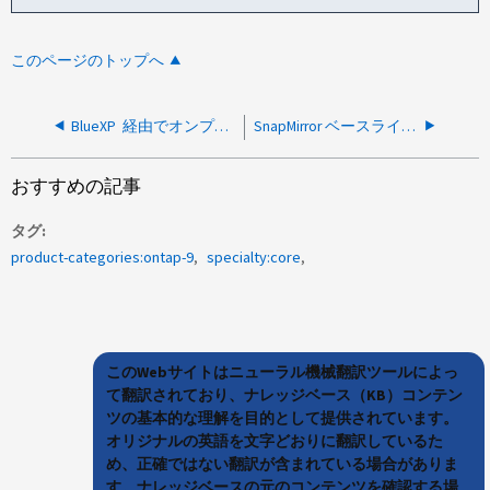
このページのトップへ
BlueXP 経由でオンプレミスのONTAPデータをクラウドにバックアップするためのバックアップポリシーをカスタマイズする方法
SnapMirror ベースラインSnapshotの定義方法
おすすめの記事
タグ
product-categories:ontap-9
specialty:core
このWebサイトはニューラル機械翻訳ツールによっ
て翻訳されており、ナレッジベース（KB）コンテン
ツの基本的な理解を目的として提供されています。
オリジナルの英語を文字どおりに翻訳しているた
め、正確ではない翻訳が含まれている場合がありま
す。ナレッジベースの元のコンテンツを確認する場