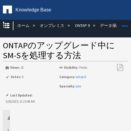
Knowledge Base
グローバル階層を展開/折りたたむ
ホーム
オンプレミス
ONTAP 9
データ保護
ONTAPのアップグレード中に
SM-Sを処理する方法
Views:
32
Visibility:
Public
PDF
Votes:
0
Category:
ontap-9
と
Specialty:
core
し
て
Last Updated:
保
5/26/2023, 11:23:48 AM
存
環
境
回