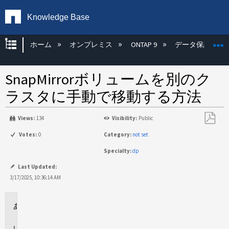
Knowledge Base
グローバル階層を展開/折りたたむ
ホーム
オンプレミス
ONTAP 9
データ保護
SnapMirrorボリュームを別のク
ラスタに手動で移動する方法
Views:
134
Visibility:
Public
PDF
Votes:
0
Category:
not set
と
Specialty:
dp
し
て
Last Updated:
保
3/17/2025, 10:36:14 AM
存
環
境
概