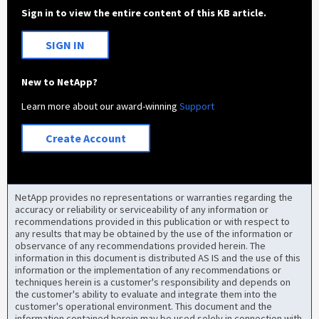
Sign in to view the entire content of this KB article.
SIGN IN
New to NetApp?
Learn more about our award-winning
Support
Create Account
NetApp provides no representations or warranties regarding the
accuracy or reliability or serviceability of any information or
recommendations provided in this publication or with respect to
any results that may be obtained by the use of the information or
observance of any recommendations provided herein. The
information in this document is distributed AS IS and the use of this
information or the implementation of any recommendations or
techniques herein is a customer's responsibility and depends on
the customer's ability to evaluate and integrate them into the
customer's operational environment. This document and the
information contained herein may be used solely in connection with