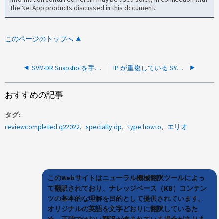
the NetApp products discussed in this document.
このページのトップへ
SVM-DR Snapshotを手動で削除する方法
IP が重複している SVM を SVM DR を使用して移行する方法
おすすめの記事
タグ
reviewcompleted:q22022
specialty:dp
type:howto
エリオ
このWebサイトはニューラル機械翻訳ツールによっ
て翻訳されており、ナレッジベース（KB）コンテン
ツの基本的な理解を目的として提供されています。
オリジナルの英語を文字どおりに翻訳しているた
め、正確ではない翻訳が含まれている場合がありま