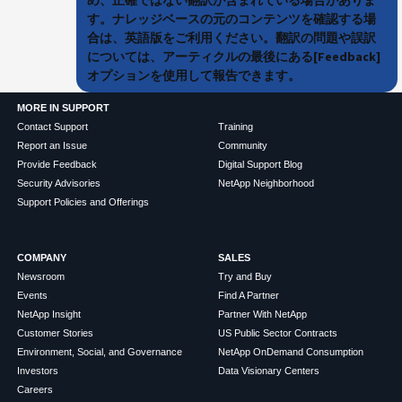
す。ナレッジベースの元のコンテンツを確認する場
合は、英語版をご利用ください。翻訳の問題や誤訳
については、アーティクルの最後にある[Feedback]
オプションを使用して報告できます。
MORE IN SUPPORT
Contact Support
Training
Report an Issue
Community
Provide Feedback
Digital Support Blog
Security Advisories
NetApp Neighborhood
Support Policies and Offerings
COMPANY
SALES
Newsroom
Try and Buy
Events
Find A Partner
NetApp Insight
Partner With NetApp
Customer Stories
US Public Sector Contracts
Environment, Social, and Governance
NetApp OnDemand Consumption
Investors
Data Visionary Centers
Careers