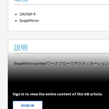
ONTAP 9
SnapMirror
説明
SnapMirror portectワークフローでデスティ
Sign in to view the entire content of this KB article.
SIGN IN