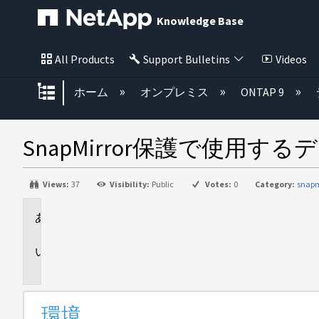
Knowledge Base
All Products
Support Bulletins
Videos
グローバル階層を展開/折りたた
ホーム
オンプレミス
ONTAP 9
SnapMirror保護で使
Views:
37
Visibility:
Public
Votes:
0
Category:
snapm
環
境
説
明
環境