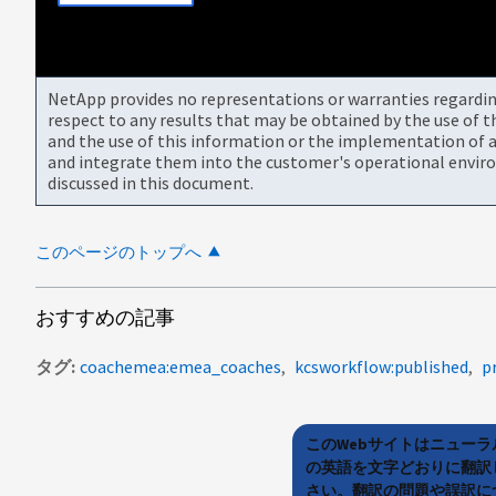
NetApp provides no representations or warranties regarding 
respect to any results that may be obtained by the use of 
and the use of this information or the implementation of a
and integrate them into the customer's operational envir
discussed in this document.
このページのトップへ
おすすめの記事
タグ
coachemea:emea_coaches
kcsworkflow:published
p
このWebサイトはニュー
の英語を文字どおりに翻訳
さい。翻訳の問題や誤訳につ