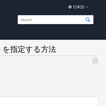
日本語
ートを指定する方法
PDF
と
し
て
保
存