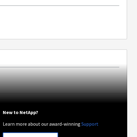
New to NetApp?
Learn more about our award-winning
Support