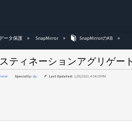
む
データ保護
SnapMirror
SnapMirrorのKB
用するデスティネーションアグリゲ
irror
Specialty:
dp
Last Updated:
1/26/2023, 4:54:29 PM