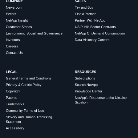
COMPANY
SALES
Newsroom
Try and Buy
Events
Find A Partner
NetApp Insight
Partner With NetApp
Customer Stories
US Public Sector Contracts
Environment, Social, and Governance
NetApp OnDemand Consumption
Investors
Data Visionary Centers
Careers
Contact Us
LEGAL
RESOURCES
General Terms and Conditions
Subscriptions
Privacy & Cookie Policy
Search NetApp
Copyright
Knowledge Center
Patents
NetApp's Response to the Ukraine
Situation
Trademarks
Community Terms of Use
Slavery and Human Trafficking
Statement
Accessibility