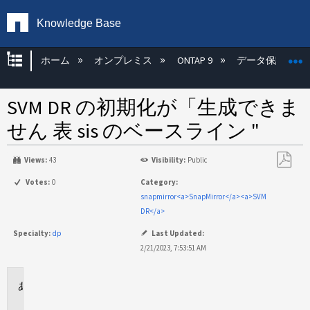
Knowledge Base
グローバル階層を展開/折りたたむ
ホーム
オンプレミス
ONTAP 9
データ保護
SVM DR の初期化が「生成できま
せん 表 sis のベースライン "
Views:
43
Visibility:
Public
PDF
Votes:
0
Category:
と
snapmirror<a>SnapMirror</a><a>SVM
し
DR</a>
て
Specialty:
dp
Last Updated:
保
2/21/2023, 7:53:51 AM
存
環
境