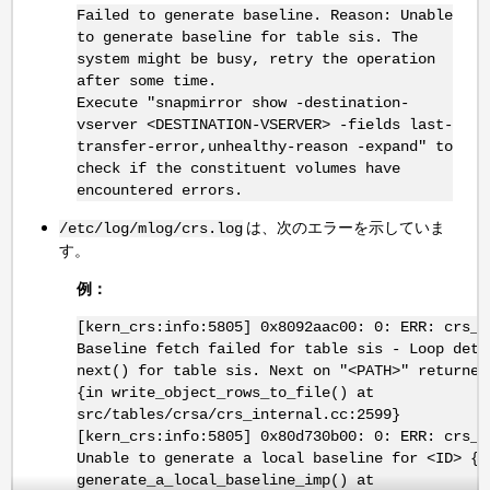
Failed to generate baseline. Reason: Unable
to generate baseline for table sis. The
system might be busy, retry the operation
after some time.
Execute "snapmirror show -destination-
vserver <DESTINATION-VSERVER> -fields last-
transfer-error,unhealthy-reason -expand" to
check if the constituent volumes have
encountered errors.
は、次のエラーを示していま
/etc/log/mlog/crs.log
す。
例：
[kern_crs:info:5805] 0x8092aac00: 0: ERR: crs_i
Baseline fetch failed for table sis - Loop dete
next() for table sis. Next on "<PATH>" returned
{in write_object_rows_to_file() at
src/tables/crsa/crs_internal.cc:2599}
[kern_crs:info:5805] 0x80d730b00: 0: ERR: crs_s
Unable to generate a local baseline for <ID> {i
generate_a_local_baseline_imp() at