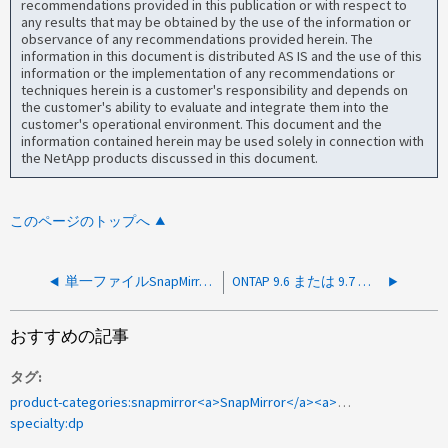
recommendations provided in this publication or with respect to
any results that may be obtained by the use of the information or
observance of any recommendations provided herein. The
information in this document is distributed AS IS and the use of this
information or the implementation of any recommendations or
techniques herein is a customer's responsibility and depends on
the customer's ability to evaluate and integrate them into the
customer's operational environment. This document and the
information contained herein may be used solely in connection with
the NetApp products discussed in this document.
このページのトップへ
単一ファイルSnapMirrorの増分リストアが「Operation not supported」というメッセージで失敗する
ONTAP 9.6 または 9.7 では、 Transition Data Protection （ TDP ） SnapMirror の初期化または更新が失敗します
おすすめの記事
タグ
product-categories:snapmirror<a>SnapMirror</a><a>SVM DR</a>
specialty:dp