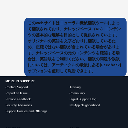
このWebサイトはニューラル機械翻訳ツールによっ
て翻訳されており、ナレッジベース（KB）コンテン
ツの基本的な理解を目的として提供されています。
オリジナルの英語を文字どおりに翻訳しているた
め、正確ではない翻訳が含まれている場合がありま
す。ナレッジベースの元のコンテンツを確認する場
合は、英語版をご利用ください。翻訳の問題や誤訳
については、アーティクルの最後にある[Feedback]
オプションを使用して報告できます。
MORE IN SUPPORT
Contact Support
Training
Report an Issue
Community
Provide Feedback
Digital Support Blog
Security Advisories
NetApp Neighborhood
Support Policies and Offerings