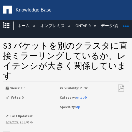
Knowledge Base
グローバル階層を展開/折りたたむ
ホーム
オンプレミス
ONTAP 9
データ保護
S3 バケットを別のクラスタに直
接ミラーリングしているか、レ
イテンシが大きく関係していま
す
Views:
115
Visibility:
Public
PDF
Votes:
0
Category:
ontap-9
と
Specialty:
dp
し
て
Last Updated:
保
1/28/2022, 2:23:40 PM
存