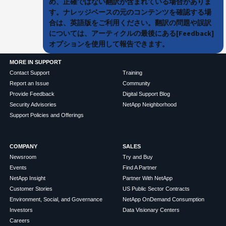
め、正確ではない翻訳が含まれている場合がありま
す。ナレッジベースの元のコンテンツを確認する場
合は、英語版をご利用ください。翻訳の問題や誤訳
については、アーティクルの最後にある[Feedback]
オプションを使用して報告できます。
MORE IN SUPPORT
Contact Support
Training
Report an Issue
Community
Provide Feedback
Digital Support Blog
Security Advisories
NetApp Neighborhood
Support Policies and Offerings
COMPANY
SALES
Newsroom
Try and Buy
Events
Find A Partner
NetApp Insight
Partner With NetApp
Customer Stories
US Public Sector Contracts
Environment, Social, and Governance
NetApp OnDemand Consumption
Investors
Data Visionary Centers
Careers