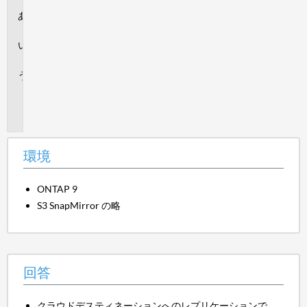
環
境
回
答
追
加
情
報
環境
ONTAP 9
S3 SnapMirror の略
回答
クラウドデスティネーションへのレプリケーションで