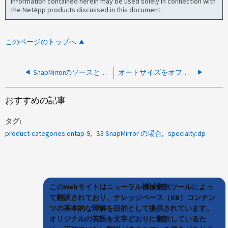
information contained herein may be used solely in connection with
the NetApp products discussed in this document.
このページのトップへ
SnapMirrorのソースとデスティネーションの両方を同じSVMまたはクラスタ内で設定することはサポートされていますか。
オートサイズをオフにした場合、SnapMirrorボリュームのサイズを拡張する必要はありますか。
おすすめの記事
タグ
product-categories:ontap-9
S3 SnapMirror の場合
specialty:dp
このWebサイトはニューラル機械翻訳ツールによっ
て翻訳されており、ナレッジベース（KB）コンテン
ツの基本的な理解を目的として提供されています。
オリジナルの英語を文字どおりに翻訳しているた