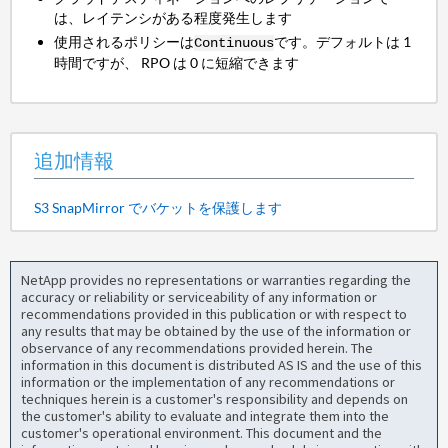
は、レイテンシがある程度発生します
使用されるポリシーは
です。デフォルトは 1
Continuous
時間ですが、 RPO は 0 に短縮できます
追加情報
S3 SnapMirror でバケットを保護します
NetApp provides no representations or warranties regarding the
accuracy or reliability or serviceability of any information or
recommendations provided in this publication or with respect to
any results that may be obtained by the use of the information or
observance of any recommendations provided herein. The
information in this document is distributed AS IS and the use of this
information or the implementation of any recommendations or
techniques herein is a customer's responsibility and depends on
the customer's ability to evaluate and integrate them into the
customer's operational environment. This document and the