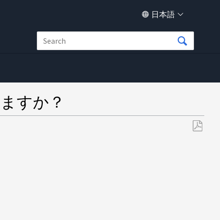
日本語
ありますか？
PDF
と
し
て
保
存