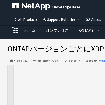
Knowledge Base
All Products
Support Bulletins
Videos
グローバル階層を展開/折りたた
ホーム
オンプレミス
ONTAP 9
ONTAPバージョンごとにXDP
Views:
352
Visibility:
Public
Votes:
0
Category:
onta
環
境
回
答
追
加
情