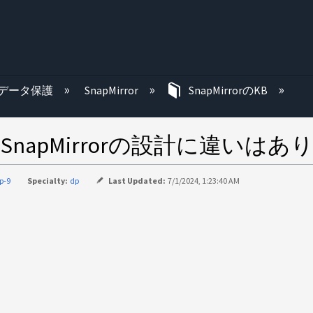
む
データ保護
SnapMirror
SnapMirrorのKB
 SnapMirrorの設計に違いは
p-9
Specialty:
dp
Last Updated:
7/1/2024, 1:23:40 AM