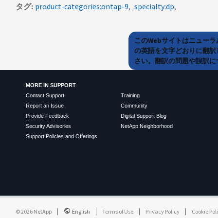
タグ
product-categories:ontap-9
specialty:dp
このWebサイトはニュー
の英語を文字どおりに翻訳
さい。翻訳の問題や誤訳につ
MORE IN SUPPORT
Contact Support
Training
Report an Issue
Community
Provide Feedback
Digital Support Blog
Security Advisories
NetApp Neighborhood
Support Policies and Offerings
©
2026
NetApp
English
Terms of Use
Privacy Policy
Cookie Pol