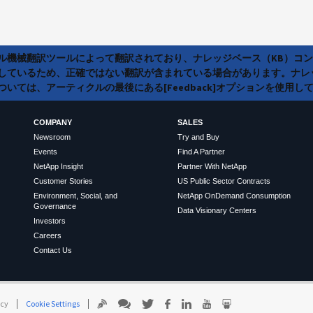
ラル機械翻訳ツールによって翻訳されており、ナレッジベース（KB）コ
しているため、正確ではない翻訳が含まれている場合があります。ナレ
いては、アーティクルの最後にある[Feedback]オプションを使用し
COMPANY
SALES
Newsroom
Try and Buy
Events
Find A Partner
NetApp Insight
Partner With NetApp
Customer Stories
US Public Sector Contracts
Environment, Social, and
NetApp OnDemand Consumption
Governance
Data Visionary Centers
Investors
Careers
Contact Us
icy
Cookie Settings