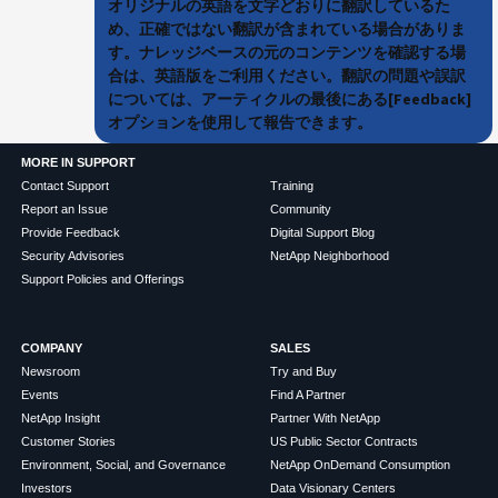
オリジナルの英語を文字どおりに翻訳しているた
め、正確ではない翻訳が含まれている場合がありま
す。ナレッジベースの元のコンテンツを確認する場
合は、英語版をご利用ください。翻訳の問題や誤訳
については、アーティクルの最後にある[Feedback]
オプションを使用して報告できます。
MORE IN SUPPORT
Contact Support
Training
Report an Issue
Community
Provide Feedback
Digital Support Blog
Security Advisories
NetApp Neighborhood
Support Policies and Offerings
COMPANY
SALES
Newsroom
Try and Buy
Events
Find A Partner
NetApp Insight
Partner With NetApp
Customer Stories
US Public Sector Contracts
Environment, Social, and Governance
NetApp OnDemand Consumption
Investors
Data Visionary Centers