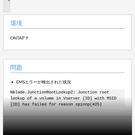
題
環境
ONTAP 9
問題
EMSエラーが検出された状況
Nblade.JunctionRootLookup2: Junction root
lookup of a volume in Vserver [ID] with MSID
[ID] has failed for reason spinnp(425)