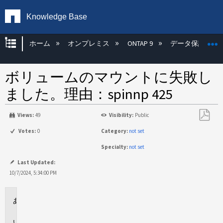
Knowledge Base
グローバル階層を展開/折りたたむ
ホーム
オンプレミス
ONTAP 9
データ保護
ボリュームのマウントに失敗し
ました。理由：spinnp 425
Views:
49
Visibility:
Public
PDF
Votes:
0
Category:
not set
と
Specialty:
not set
し
て
Last Updated:
保
10/7/2024, 5:34:00 PM
存
環
境
問