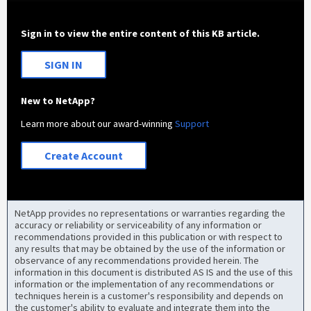
Sign in to view the entire content of this KB article.
SIGN IN
New to NetApp?
Learn more about our award-winning
Support
Create Account
NetApp provides no representations or warranties regarding the
accuracy or reliability or serviceability of any information or
recommendations provided in this publication or with respect to
any results that may be obtained by the use of the information or
observance of any recommendations provided herein. The
information in this document is distributed AS IS and the use of this
information or the implementation of any recommendations or
techniques herein is a customer's responsibility and depends on
the customer's ability to evaluate and integrate them into the