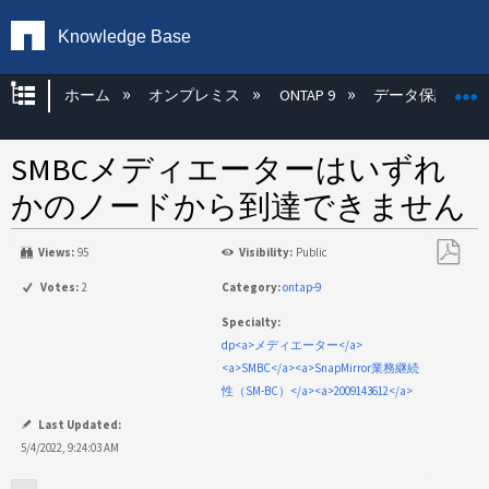
Knowledge Base
グローバル階層を展開/折りたたむ
ホーム
オンプレミス
ONTAP 9
データ保護
SMBCメディエーターはいずれ
かのノードから到達できません
Views:
95
Visibility:
Public
PDF
Votes:
2
Category:
ontap-9
と
Specialty:
し
dp<a>メディエーター</a>
て
<a>SMBC</a><a>SnapMirror業務継続
保
性（SM-BC）</a><a>2009143612</a>
存
Last Updated:
5/4/2022, 9:24:03 AM