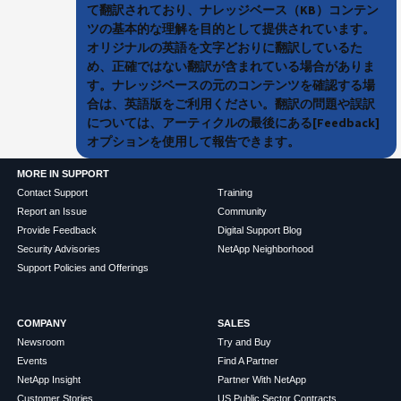
て翻訳されており、ナレッジベース（KB）コンテン
ツの基本的な理解を目的として提供されています。
オリジナルの英語を文字どおりに翻訳しているた
め、正確ではない翻訳が含まれている場合がありま
す。ナレッジベースの元のコンテンツを確認する場
合は、英語版をご利用ください。翻訳の問題や誤訳
については、アーティクルの最後にある[Feedback]
オプションを使用して報告できます。
MORE IN SUPPORT
Contact Support
Training
Report an Issue
Community
Provide Feedback
Digital Support Blog
Security Advisories
NetApp Neighborhood
Support Policies and Offerings
COMPANY
SALES
Newsroom
Try and Buy
Events
Find A Partner
NetApp Insight
Partner With NetApp
Customer Stories
US Public Sector Contracts