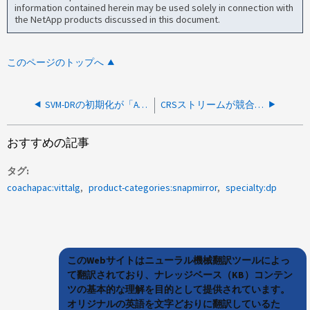
information contained herein may be used solely in connection with
the NetApp products discussed in this document.
このページのトップへ
SVM-DRの初期化が「Apply failed for Object：quota_rules_ui_table method：baseline」というメッセージで失敗します。理由：エントリが重複しています。
CRSストリームが競合しているため、SVM DRが初期化と再同期を実行できません
おすすめの記事
タグ
coachapac:vittalg
product-categories:snapmirror
specialty:dp
このWebサイトはニューラル機械翻訳ツールによっ
て翻訳されており、ナレッジベース（KB）コンテン
ツの基本的な理解を目的として提供されています。
オリジナルの英語を文字どおりに翻訳しているた