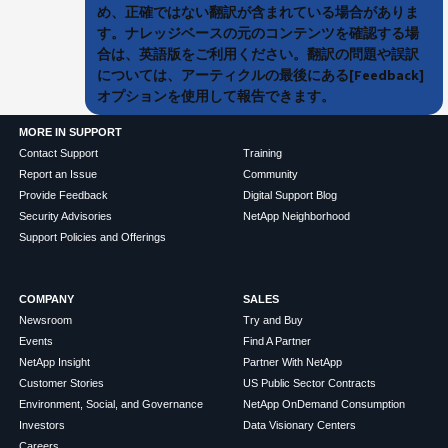
め、正確ではない翻訳が含まれている場合がありま
す。ナレッジベースの元のコンテンツを確認する場
合は、英語版をご利用ください。翻訳の問題や誤訳
については、アーティクルの最後にある[Feedback]
オプションを使用して報告できます。
MORE IN SUPPORT
Contact Support
Training
Report an Issue
Community
Provide Feedback
Digital Support Blog
Security Advisories
NetApp Neighborhood
Support Policies and Offerings
COMPANY
SALES
Newsroom
Try and Buy
Events
Find A Partner
NetApp Insight
Partner With NetApp
Customer Stories
US Public Sector Contracts
Environment, Social, and Governance
NetApp OnDemand Consumption
Investors
Data Visionary Centers
Careers