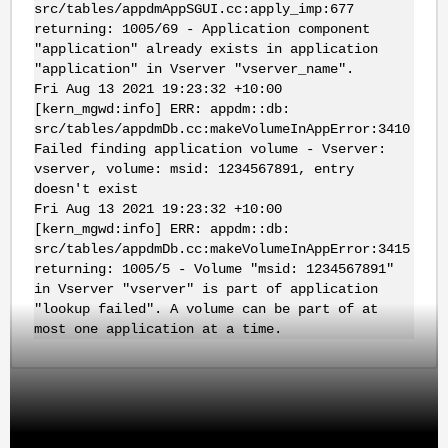
src/tables/appdmAppSGUI.cc:apply_imp:677
returning: 1005/69 - Application component
"application" already exists in application
"application" in Vserver "vserver_name".
Fri Aug 13 2021 19:23:32 +10:00
[kern_mgwd:info] ERR: appdm::db:
src/tables/appdmDb.cc:makeVolumeInAppError:3410
Failed finding application volume - Vserver:
vserver, volume: msid: 1234567891, entry
doesn't exist
Fri Aug 13 2021 19:23:32 +10:00
[kern_mgwd:info] ERR: appdm::db:
src/tables/appdmDb.cc:makeVolumeInAppError:3415
returning: 1005/5 - Volume "msid: 1234567891"
in Vserver "vserver" is part of application
"lookup failed". A volume can be part of at
most one application at a time.