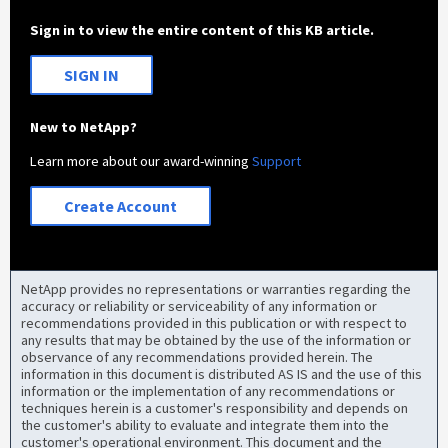
Sign in to view the entire content of this KB article.
SIGN IN
New to NetApp?
Learn more about our award-winning
Support
Create Account
NetApp provides no representations or warranties regarding the
accuracy or reliability or serviceability of any information or
recommendations provided in this publication or with respect to
any results that may be obtained by the use of the information or
observance of any recommendations provided herein. The
information in this document is distributed AS IS and the use of this
information or the implementation of any recommendations or
techniques herein is a customer's responsibility and depends on
the customer's ability to evaluate and integrate them into the
customer's operational environment. This document and the