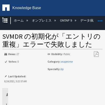
Knowledge Base
グローバル階層を展開/折りたたむ
ホーム
オンプレミス
ONTAP 9
データ保護
SVMDR の初期化が「エントリの
重複」エラーで失敗しました
Views:
27
Visibility:
Public
PDF
Votes:
0
Category:
snapmirror
と
Specialty:
dp
し
て
Last Updated:
保
8/24/2021, 5:22:57 AM
存
環
境
問