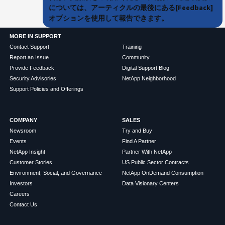
については、アーティクルの最後にある[Feedback]
オプションを使用して報告できます。
MORE IN SUPPORT
Contact Support
Training
Report an Issue
Community
Provide Feedback
Digital Support Blog
Security Advisories
NetApp Neighborhood
Support Policies and Offerings
COMPANY
SALES
Newsroom
Try and Buy
Events
Find A Partner
NetApp Insight
Partner With NetApp
Customer Stories
US Public Sector Contracts
Environment, Social, and Governance
NetApp OnDemand Consumption
Investors
Data Visionary Centers
Careers
Contact Us