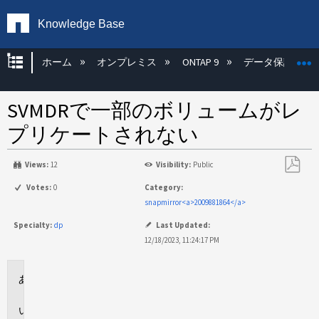
Knowledge Base
グローバル階層を展開/折りたたむ
ホーム
オンプレミス
ONTAP 9
データ保護
SVMDRで一部のボリュームがレ
プリケートされない
Views:
12
Visibility:
Public
PDF
Votes:
0
Category:
と
snapmirror<a>2009881864</a>
し
Specialty:
dp
Last Updated:
て
12/18/2023, 11:24:17 PM
保
存
環
境
問