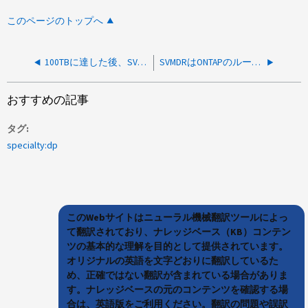
このページのトップへ
100TBに達した後、SVMDRの再同期が失敗し、エラーが表示される No space left on device
SVMDRはONTAPのルートボリュームデータをレプリケートしません
おすすめの記事
タグ
specialty:dp
このWebサイトはニューラル機械翻訳ツールによっ
て翻訳されており、ナレッジベース（KB）コンテン
ツの基本的な理解を目的として提供されています。
オリジナルの英語を文字どおりに翻訳しているた
め、正確ではない翻訳が含まれている場合がありま
す。ナレッジベースの元のコンテンツを確認する場
合は、英語版をご利用ください。翻訳の問題や誤訳