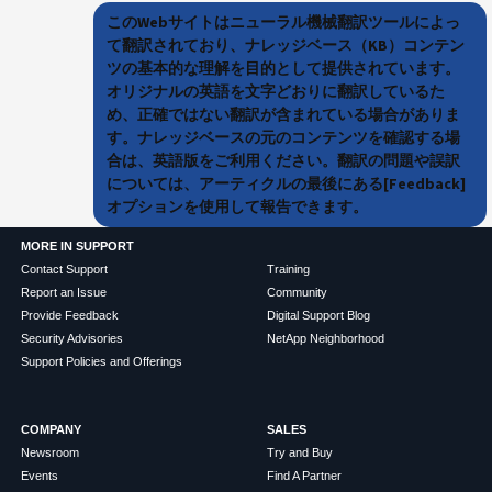
このWebサイトはニューラル機械翻訳ツールによっ
て翻訳されており、ナレッジベース（KB）コンテン
ツの基本的な理解を目的として提供されています。
オリジナルの英語を文字どおりに翻訳しているた
め、正確ではない翻訳が含まれている場合がありま
す。ナレッジベースの元のコンテンツを確認する場
合は、英語版をご利用ください。翻訳の問題や誤訳
については、アーティクルの最後にある[Feedback]
オプションを使用して報告できます。
MORE IN SUPPORT
Contact Support
Training
Report an Issue
Community
Provide Feedback
Digital Support Blog
Security Advisories
NetApp Neighborhood
Support Policies and Offerings
COMPANY
SALES
Newsroom
Try and Buy
Events
Find A Partner