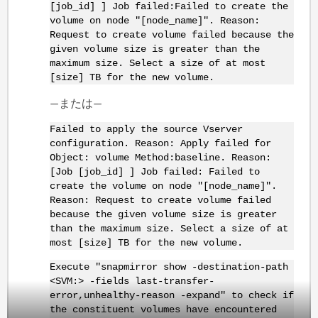
[job_id] ] Job failed:Failed to create the
volume on node "[node_name]". Reason:
Request to create volume failed because the
given volume size is greater than the
maximum size. Select a size of at most
[size] TB for the new volume.
—または—
Failed to apply the source Vserver
configuration. Reason: Apply failed for
Object: volume Method:baseline. Reason:
[Job [job_id] ] Job failed: Failed to
create the volume on node "[node_name]".
Reason: Request to create volume failed
because the given volume size is greater
than the maximum size. Select a size of at
most [size] TB for the new volume.
Execute "snapmirror show -destination-path
<SVM:> -fields last-transfer-
error,unhealthy-reason -expand" to check if
the constituent volumes have encountered