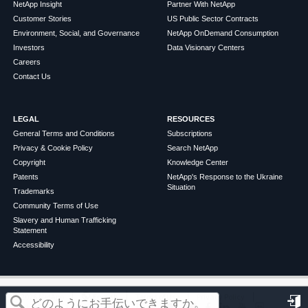
NetApp Insight
Partner With NetApp
Customer Stories
US Public Sector Contracts
Environment, Social, and Governance
NetApp OnDemand Consumption
Investors
Data Visionary Centers
Careers
Contact Us
LEGAL
RESOURCES
General Terms and Conditions
Subscriptions
Privacy & Cookie Policy
Search NetApp
Copyright
Knowledge Center
Patents
NetApp's Response to the Ukraine
Situation
Trademarks
Community Terms of Use
Slavery and Human Trafficking
Statement
Accessibility
この記事は役に立ちましたか？
©
2026
NetApp
English
Terms of Use
Privacy Policy
Cookie Policy
Cookie Settings