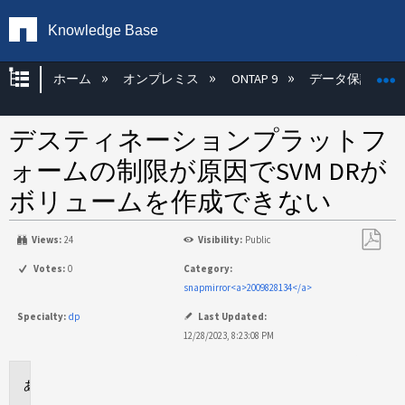
Knowledge Base
グローバル階層を展開/折りたたむ
ホーム
オンプレミス
ONTAP 9
データ保護
デスティネーションプラットフ
ォームの制限が原因でSVM DRが
ボリュームを作成できない
Views:
24
Visibility:
Public
PDF
Votes:
0
Category:
と
snapmirror<a>2009828134</a>
し
Specialty:
dp
Last Updated:
て
12/28/2023, 8:23:08 PM
保
存
環
境