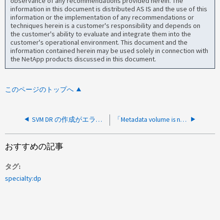
observance of any recommendations provided herein. The
information in this document is distributed AS IS and the use of this
information or the implementation of any recommendations or
techniques herein is a customer's responsibility and depends on
the customer's ability to evaluate and integrate them into the
customer's operational environment. This document and the
information contained herein may be used solely in connection with
the NetApp products discussed in this document.
このページのトップへ
SVM DR の作成がエラーで失敗しました：Vserver 名は既に別の Vserver によって使用されています
「Metadata volume is not available」というメッセージが表示されてSVM DRの初期化が失敗する
おすすめの記事
タグ
specialty:dp