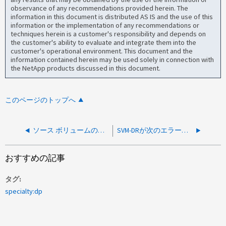
observance of any recommendations provided herein. The
information in this document is distributed AS IS and the use of this
information or the implementation of any recommendations or
techniques herein is a customer's responsibility and depends on
the customer's ability to evaluate and integrate them into the
customer's operational environment. This document and the
information contained herein may be used solely in connection with
the NetApp products discussed in this document.
このページのトップへ
ソース ボリュームの保護が解除されるとSVM DRが失敗する
SVM-DRが次のエラーで失敗します。Failed to set field "cmddirname" to custom command name
おすすめの記事
タグ
specialty:dp