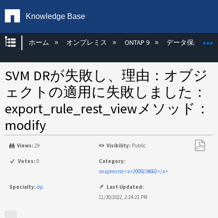
Knowledge Base
グローバル階層を展開/折りたたむ
ホーム
オンプレミス
ONTAP 9
データ保護
SVM DRが失敗し、理由：オブジ
ェクトの適用に失敗しました：
export_rule_rest_viewメソッド：
modify
Views:
29
Visibility:
Public
PDF
Votes:
0
Category:
と
snapmirror<a>2009234662</a>
し
Specialty:
dp
Last Updated:
て
11/30/2022, 2:24:21 PM
保
存