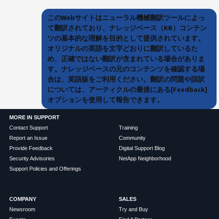
このWebサイトはニューラル機械翻訳ツールによっ
て翻訳されており、ナレッジベース（KB）コンテン
ツの基本的な理解を目的として提供されています。
オリジナルの英語を文字どおりに翻訳しているた
め、正確ではない翻訳が含まれている場合がありま
す。ナレッジベースの元のコンテンツを確認する場
合は、英語版をご利用ください。翻訳の問題や誤訳
については、アーティクルの最後にある[Feedback]
オプションを使用して報告できます。
MORE IN SUPPORT
Contact Support
Training
Report an Issue
Community
Provide Feedback
Digital Support Blog
Security Advisories
NetApp Neighborhood
Support Policies and Offerings
COMPANY
SALES
Newsroom
Try and Buy