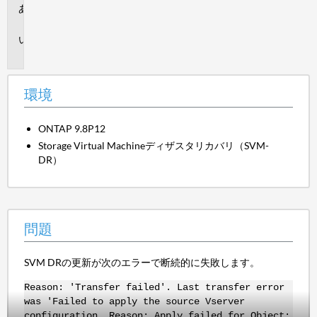
環
境
問
題
環境
ONTAP 9.8P12
Storage Virtual Machineディザスタリカバリ（SVM-
DR）
問題
SVM DRの更新が次のエラーで断続的に失敗します。
Reason: 'Transfer failed'. Last transfer error
was 'Failed to apply the source Vserver
configuration. Reason: Apply failed for Object: