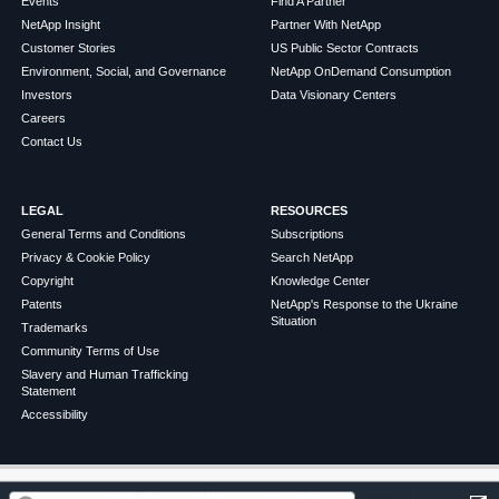
Events
Find A Partner
NetApp Insight
Partner With NetApp
Customer Stories
US Public Sector Contracts
Environment, Social, and Governance
NetApp OnDemand Consumption
Investors
Data Visionary Centers
Careers
Contact Us
LEGAL
RESOURCES
General Terms and Conditions
Subscriptions
Privacy & Cookie Policy
Search NetApp
Copyright
Knowledge Center
Patents
NetApp's Response to the Ukraine
Situation
Trademarks
Community Terms of Use
Slavery and Human Trafficking
Statement
Accessibility
この記事は役に立ちましたか？
©
2026
NetApp
English
Terms of Use
Privacy Policy