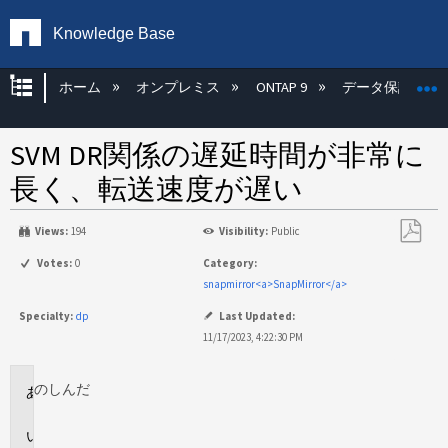
Knowledge Base
グローバル階層を展開/折りたたむ
ホーム
オンプレミス
ONTAP 9
データ保護
SVM DR関係の遅延時間が非常に
長く、転送速度が遅い
Views:
194
Visibility:
Public
PDF
Votes:
0
Category:
と
snapmirror<a>SnapMirror</a>
し
Specialty:
dp
Last Updated:
て
11/17/2023, 4:22:30 PM
保
存
のし
んだ
環
境
問