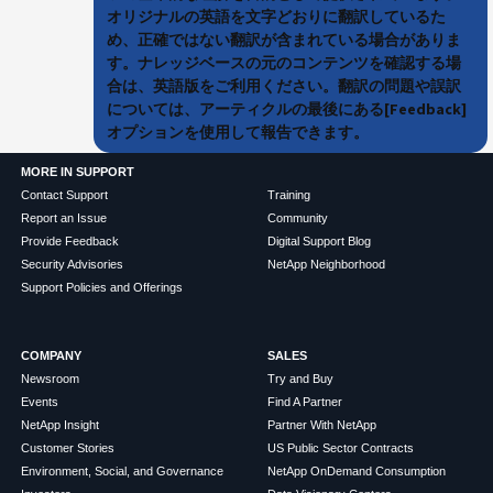
オリジナルの英語を文字どおりに翻訳しているた
め、正確ではない翻訳が含まれている場合がありま
す。ナレッジベースの元のコンテンツを確認する場
合は、英語版をご利用ください。翻訳の問題や誤訳
については、アーティクルの最後にある[Feedback]
オプションを使用して報告できます。
MORE IN SUPPORT
Contact Support
Training
Report an Issue
Community
Provide Feedback
Digital Support Blog
Security Advisories
NetApp Neighborhood
Support Policies and Offerings
COMPANY
SALES
Newsroom
Try and Buy
Events
Find A Partner
NetApp Insight
Partner With NetApp
Customer Stories
US Public Sector Contracts
Environment, Social, and Governance
NetApp OnDemand Consumption