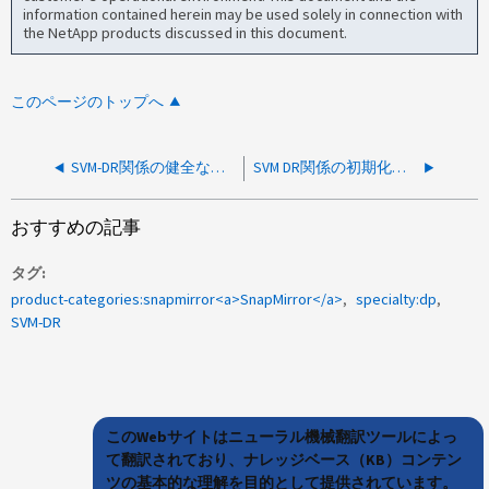
information contained herein may be used solely in connection with
the NetApp products discussed in this document.
このページのトップへ
SVM-DR関係の健全な状態が「Apply failed for Object：quota_rules_ui_table method：baseline」というエラーで正常ではありません。理由：エントリが重複しています。
SVM DR関係の初期化が失敗します。LIFにファイアウォールポリシーを適用できません
おすすめの記事
タグ
product-categories:snapmirror<a>SnapMirror</a>
specialty:dp
SVM-DR
このWebサイトはニューラル機械翻訳ツールによっ
て翻訳されており、ナレッジベース（KB）コンテン
ツの基本的な理解を目的として提供されています。