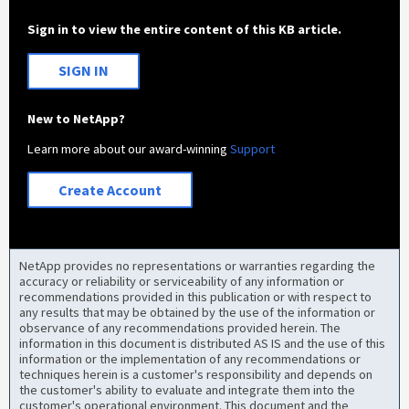
Sign in to view the entire content of this KB article.
SIGN IN
New to NetApp?
Learn more about our award-winning
Support
Create Account
NetApp provides no representations or warranties regarding the
accuracy or reliability or serviceability of any information or
recommendations provided in this publication or with respect to
any results that may be obtained by the use of the information or
observance of any recommendations provided herein. The
information in this document is distributed AS IS and the use of this
information or the implementation of any recommendations or
techniques herein is a customer's responsibility and depends on
the customer's ability to evaluate and integrate them into the
customer's operational environment. This document and the