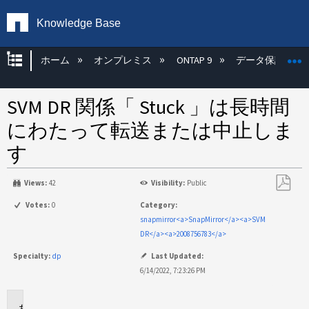
Knowledge Base
グローバル階層を展開/折りたたむ
ホーム
オンプレミス
ONTAP 9
データ保護
SVM DR 関係「 Stuck 」は長時間
にわたって転送または中止しま
す
Views:
42
Visibility:
Public
PDF
Votes:
0
Category:
と
snapmirror<a>SnapMirror</a><a>SVM
し
DR</a><a>2008756783</a>
て
Specialty:
dp
Last Updated:
保
6/14/2022, 7:23:26 PM
存
環