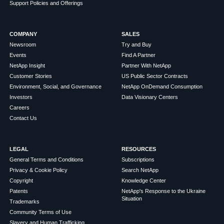
Support Policies and Offerings
COMPANY
SALES
Newsroom
Try and Buy
Events
Find A Partner
NetApp Insight
Partner With NetApp
Customer Stories
US Public Sector Contracts
Environment, Social, and Governance
NetApp OnDemand Consumption
Investors
Data Visionary Centers
Careers
Contact Us
LEGAL
RESOURCES
General Terms and Conditions
Subscriptions
Privacy & Cookie Policy
Search NetApp
Copyright
Knowledge Center
Patents
NetApp's Response to the Ukraine
Situation
Trademarks
Community Terms of Use
Slavery and Human Trafficking