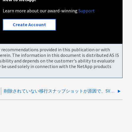
Learn more about our award-winning
Support
Create Account
or recommendations provided in this publication or with
rein. The information in this document is distributed AS IS
bility and depends on the customer's ability to evaluate
be used solely in connection with the NetApp products
削除されていない移行スナップショットが原因で、SVM移行のクリーンアップが失敗しました