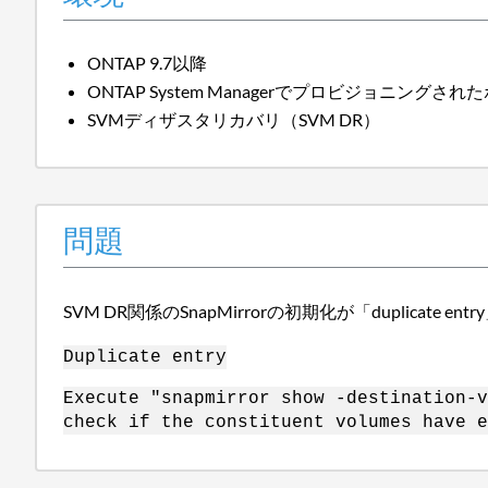
ONTAP 9.7以降
ONTAP System Managerでプロビジョニ
SVMディザスタリカバリ（SVM DR）
問題
SVM DR関係のSnapMirrorの初期化が「duplicate 
Duplicate entry
Execute "snapmirror show -destination-v
check if the constituent volumes have e