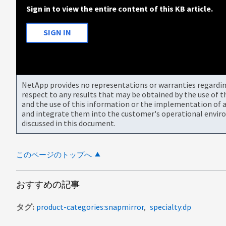
Sign in to view the entire content of this KB article.
SIGN IN
NetApp provides no representations or warranties regarding 
respect to any results that may be obtained by the use of 
and the use of this information or the implementation of a
and integrate them into the customer's operational envir
discussed in this document.
このページのトップへ
おすすめの記事
タグ
product-categories:snapmirror
specialty:dp