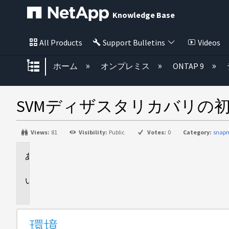
Knowledge Base
All Products
Support Bulletins
Videos
グローバル階層を展開/折りたた
ホーム
オンプレミス
ONTAP 9
SVMディザスタリカバリの
Views:
81
Visibility:
Public
Votes:
0
Category:
snapm
環
境
問
題
環境