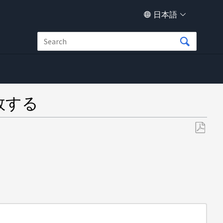
日本語
敗する
PDF
と
し
て
保
存