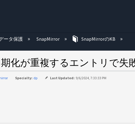
む
データ保護
SnapMirror
SnapMirrorのKB
初期化が重複するエントリで失
irror
Specialty:
dp
Last Updated:
9/6/2024, 7:33:33 PM