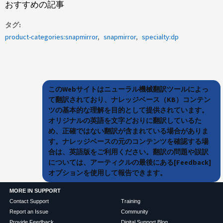
おすすめの記事
タグ
product-categories:snapmirror
snapmirror
specialty:dp
このWebサイトはニューラル機械翻訳ツールによっ
て翻訳されており、ナレッジベース（KB）コンテン
ツの基本的な理解を目的として提供されています。
オリジナルの英語を文字どおりに翻訳しているた
め、正確ではない翻訳が含まれている場合がありま
す。ナレッジベースの元のコンテンツを確認する場
合は、英語版をご利用ください。翻訳の問題や誤訳
については、アーティクルの最後にある[Feedback]
オプションを使用して報告できます。
MORE IN SUPPORT
Contact Support
Training
Report an Issue
Community
Provide Feedback
Digital Support Blog