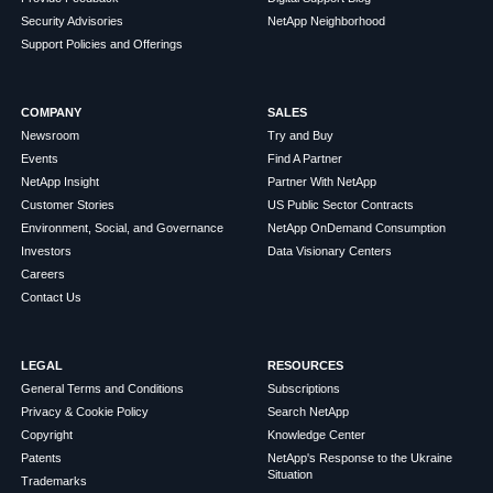
Security Advisories
NetApp Neighborhood
Support Policies and Offerings
COMPANY
SALES
Newsroom
Try and Buy
Events
Find A Partner
NetApp Insight
Partner With NetApp
Customer Stories
US Public Sector Contracts
Environment, Social, and Governance
NetApp OnDemand Consumption
Investors
Data Visionary Centers
Careers
Contact Us
LEGAL
RESOURCES
General Terms and Conditions
Subscriptions
Privacy & Cookie Policy
Search NetApp
Copyright
Knowledge Center
Patents
NetApp's Response to the Ukraine
Situation
Trademarks