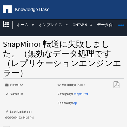
Knowledge Base
グローバル階層を展開/折りたたむ
ホーム
オンプレミス
ONTAP 9
データ保護
SnapMirror 転送に失敗しまし
た。（無効なデータ処理です
（レプリケーションエンジンエ
ラー）
Views:
52
Visibility:
Public
PDF
Votes:
0
Category:
snapmirror
と
Specialty:
dp
し
て
Last Updated:
保
6/26/2024, 12:54:28 PM
存