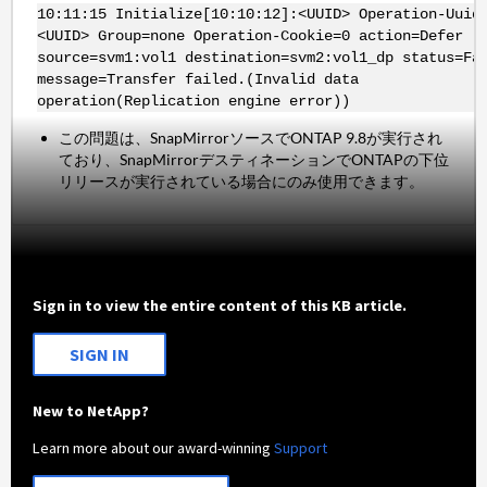
10:11:15 Initialize[10:10:12]:<UUID> Operation-Uuid
<UUID> Group=none Operation-Cookie=0 action=Defer
source=svm1:vol1 destination=svm2:vol1_dp status=Fa
message=Transfer failed.(Invalid data
operation(Replication engine error))
この問題は、SnapMirrorソースでONTAP 9.8が実行され
ており、SnapMirrorデスティネーションでONTAPの下位
リリースが実行されている場合にのみ使用できます。
Sign in to view the entire content of this KB article.
SIGN IN
New to NetApp?
Learn more about our award-winning
Support