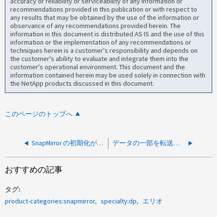
accuracy or reliability or serviceability of any information or
recommendations provided in this publication or with respect to
any results that may be obtained by the use of the information or
observance of any recommendations provided herein. The
information in this document is distributed AS IS and the use of this
information or the implementation of any recommendations or
techniques herein is a customer's responsibility and depends on
the customer's ability to evaluate and integrate them into the
customer's operational environment. This document and the
information contained herein may be used solely in connection with
the NetApp products discussed in this document.
このページのトップへ
SnapMirror の初期化が ONTAP のコールドティアリストアにより失敗する
データの一部を転送した後、 SnapMirror の初期化または更新が失敗する
おすすめの記事
タグ
product-categories:snapmirror
specialty:dp
エリオ