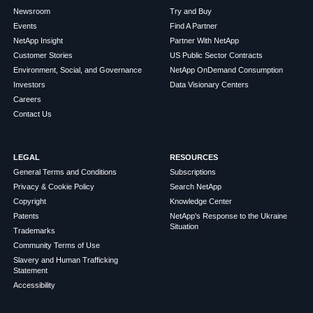
Newsroom
Try and Buy
Events
Find A Partner
NetApp Insight
Partner With NetApp
Customer Stories
US Public Sector Contracts
Environment, Social, and Governance
NetApp OnDemand Consumption
Investors
Data Visionary Centers
Careers
Contact Us
LEGAL
RESOURCES
General Terms and Conditions
Subscriptions
Privacy & Cookie Policy
Search NetApp
Copyright
Knowledge Center
Patents
NetApp's Response to the Ukraine
Situation
Trademarks
Community Terms of Use
Slavery and Human Trafficking
Statement
Accessibility