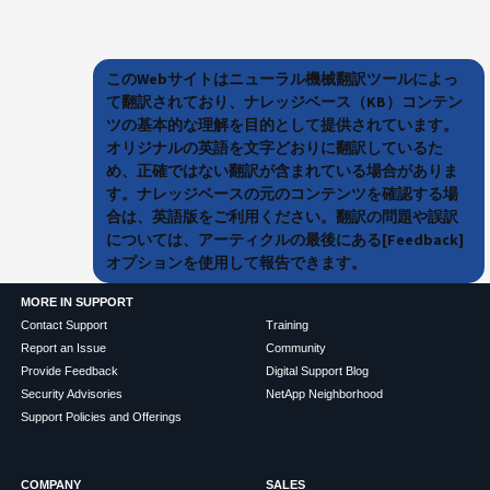
このWebサイトはニューラル機械翻訳ツールによっ
て翻訳されており、ナレッジベース（KB）コンテン
ツの基本的な理解を目的として提供されています。
オリジナルの英語を文字どおりに翻訳しているた
め、正確ではない翻訳が含まれている場合がありま
す。ナレッジベースの元のコンテンツを確認する場
合は、英語版をご利用ください。翻訳の問題や誤訳
については、アーティクルの最後にある[Feedback]
オプションを使用して報告できます。
MORE IN SUPPORT
Contact Support
Training
Report an Issue
Community
Provide Feedback
Digital Support Blog
Security Advisories
NetApp Neighborhood
Support Policies and Offerings
COMPANY
SALES