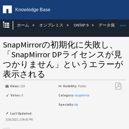
Knowledge Base
グローバル階層を展開/折りたたむ
ホーム
オンプレミス
ONTAP 9
データ保護
SnapMirrorの初期化に失敗し、
「SnapMirror DPライセンスが見
つかりません」というエラーが
表示される
Views:
119
Visibility:
Public
PDF
Votes:
0
Category:
snapmirror
と
Specialty:
dp
し
て
Last Updated:
保
3/26/2025, 2:04:41 PM
存