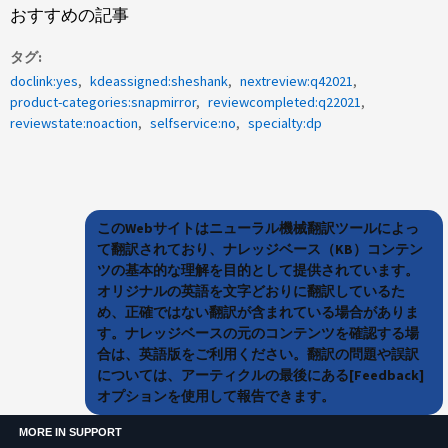
おすすめの記事
タグ
doclink:yes
kdeassigned:sheshank
nextreview:q42021
product-categories:snapmirror
reviewcompleted:q22021
reviewstate:noaction
selfservice:no
specialty:dp
このWebサイトはニューラル機械翻訳ツールによっ
て翻訳されており、ナレッジベース（KB）コンテン
ツの基本的な理解を目的として提供されています。
オリジナルの英語を文字どおりに翻訳しているた
め、正確ではない翻訳が含まれている場合がありま
す。ナレッジベースの元のコンテンツを確認する場
合は、英語版をご利用ください。翻訳の問題や誤訳
については、アーティクルの最後にある[Feedback]
オプションを使用して報告できます。
MORE IN SUPPORT