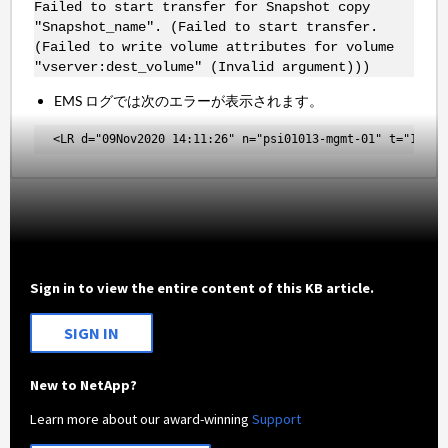
Failed to start transfer for Snapshot copy
"Snapshot_name". (Failed to start transfer.
(Failed to write volume attributes for volume
"vserver:dest_volume" (Invalid argument)))
EMS ログでは次のエラーが表示されます。
 <LR d="09Nov2020 14:11:26" n="psi01013-mgmt-01" t="16049
Sign in to view the entire content of this KB article.
SIGN IN
New to NetApp?
Learn more about our award-winning
Support