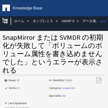
Knowledge Base
グローバル階層を展開/折りたたむ
ホーム
オンプレミス
ONTAP 9
データ保護
SnapMirror または SVMDR の初期
化が失敗して「ボリュームのボ
リューム属性を書き込めません
でした」というエラーが表示さ
れる
Views:
42
Visibility:
Public
PDF
Votes:
0
Category:
snapmirror
と
Specialty:
dp
し
て
Last Updated: