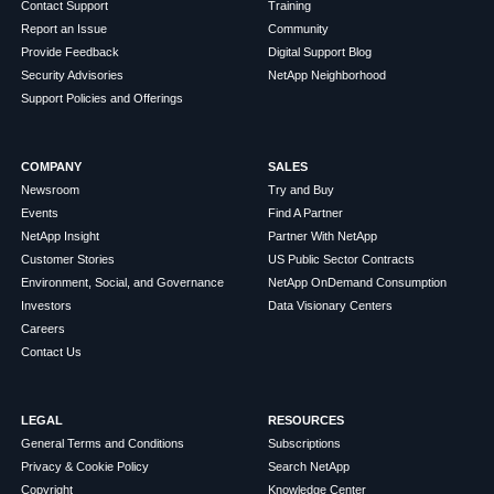
Contact Support
Training
Report an Issue
Community
Provide Feedback
Digital Support Blog
Security Advisories
NetApp Neighborhood
Support Policies and Offerings
COMPANY
SALES
Newsroom
Try and Buy
Events
Find A Partner
NetApp Insight
Partner With NetApp
Customer Stories
US Public Sector Contracts
Environment, Social, and Governance
NetApp OnDemand Consumption
Investors
Data Visionary Centers
Careers
Contact Us
LEGAL
RESOURCES
General Terms and Conditions
Subscriptions
Privacy & Cookie Policy
Search NetApp
Copyright
Knowledge Center