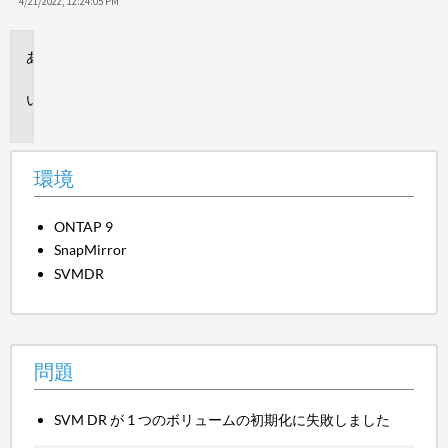
保
4/21/2022, 12:24:05 PM
存
環
境
問
題
環境
ONTAP 9
SnapMirror
SVMDR
問題
SVM DR が 1 つのボリュームの初期化に失敗しました