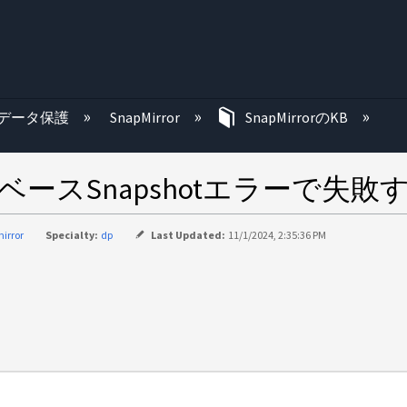
む
データ保護
SnapMirror
SnapMirrorのKB
なベースSnapshotエラーで失敗
irror
Specialty:
dp
Last Updated:
11/1/2024, 2:35:36 PM