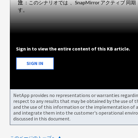
注
：このシナリオでは 、SnapMirror アクティブ 同期
す。
Sign in to view the entire content of this KB article.
SIGN IN
NetApp provides no representations or warranties regarding 
respect to any results that may be obtained by the use of 
and the use of this information or the implementation of a
and integrate them into the customer's operational envir
discussed in this document.
このページのトップへ