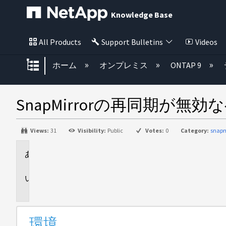
Knowledge Base
All Products
Support Bulletins
Videos
グローバル階層を展開/折りたた
ホーム
オンプレミス
ONTAP 9
SnapMirrorの再同期が無効
Views:
31
Visibility:
Public
Votes:
0
Category:
snapm
環
境
問
題
環境