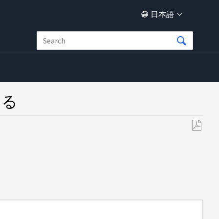
日本語
する
PDF
と
し
て
保
存