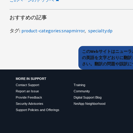
おすすめの記事
タグ
product-categories:snapmirror
specialty:dp
このWebサイトはニュー
の英語を文字どおりに翻訳
さい。翻訳の問題や誤訳につ
MORE IN SUPPORT
Contact Support
Training
Report an Issue
Community
Provide Feedback
Digital Support Blog
Security Advisories
NetApp Neighborhood
Support Policies and Offerings