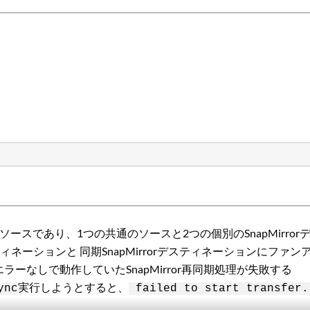
orのソースであり、1つの共通のソースと2つの個別のSnapMirr
rデスティネーションと 同期SnapMirrorデスティネーションにファ
はエラーなしで動作していたSnapMirror再同期処理が失敗する
実行しようとすると、
ync
failed to start transfer.