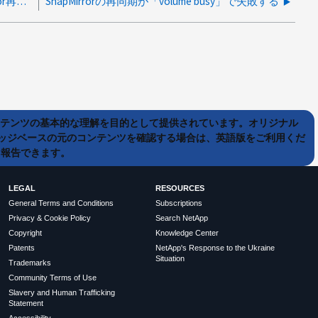
共通のSnapshotがあるにもかかわらず、SnapMirror再同期が失敗して次のエラーが表示されます。No common snapshot copy found between source and destination volume.
SnapMirrorの再同期が「volume busy」で失敗する
ンテンツの基本的な理解を目的として提供されています。オリジナル
ッジベースの元のコンテンツを確認する場合は、英語版をご利用くだ
て報告できます。
LEGAL
RESOURCES
General Terms and Conditions
Subscriptions
Privacy & Cookie Policy
Search NetApp
Copyright
Knowledge Center
Patents
NetApp's Response to the Ukraine
Situation
Trademarks
Community Terms of Use
Slavery and Human Trafficking
Statement