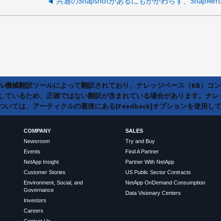
ラル機械翻訳ツールによって翻訳されており、ナレッジベース（KB）コ
しているため、正確ではない翻訳が含まれている場合があります。ナレ
いては、アーティクルの最後にある[Feedback]オプションを使用し
COMPANY
SALES
Newsroom
Try and Buy
Events
Find A Partner
NetApp Insight
Partner With NetApp
Customer Stories
US Public Sector Contracts
Environment, Social, and
NetApp OnDemand Consumption
Governance
Data Visionary Centers
Investors
Careers