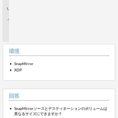
境
回
答
追
加
情
報
環境
SnapMirror
XDP
回答
SnapMirrorソースとデスティネーションのボリュームは
異なるサイズにできますか？