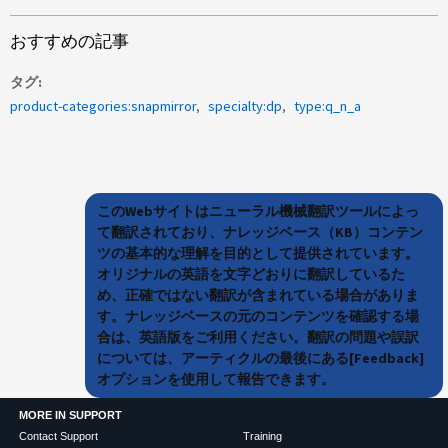
おすすめの記事
タグ
product-categories:snapmirror
specialty:dp
type:q_n_a
このWebサイトはニューラル機械翻訳ツールによっ
て翻訳されており、ナレッジベース（KB）コンテン
ツの基本的な理解を目的として提供されています。
オリジナルの英語を文字どおりに翻訳しているた
め、正確ではない翻訳が含まれている場合がありま
す。ナレッジベースの元のコンテンツを確認する場
合は、英語版をご利用ください。翻訳の問題や誤訳
については、アーティクルの最後にある[Feedback]
オプションを使用して報告できます。
MORE IN SUPPORT
Contact Support
Training