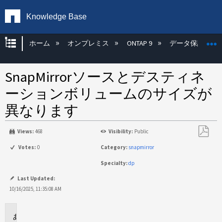
Knowledge Base
グローバル階層を展開/折りたたむ
ホーム
オンプレミス
ONTAP 9
データ保護
SnapMirrorソースとデスティネ
ーションボリュームのサイズが
異なります
Views:
468
Visibility:
Public
PDF
Votes:
0
Category:
snapmirror
と
Specialty:
dp
し
て
Last Updated:
保
10/16/2025, 11:35:08 AM
存
環