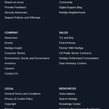
Report an Issue
Community
Provide Feedback
Digital Support Blog
Security Advisories
NetApp Neighborhood
Support Policies and Offerings
COMPANY
SALES
Newsroom
Try and Buy
Events
Find A Partner
NetApp Insight
Partner With NetApp
Customer Stories
US Public Sector Contracts
Environment, Social, and Governance
NetApp OnDemand Consumption
Investors
Data Visionary Centers
Careers
Contact Us
LEGAL
RESOURCES
General Terms and Conditions
Subscriptions
Privacy & Cookie Policy
Search NetApp
Copyright
Knowledge Center