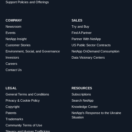
Support Policies and Offerings
COMPANY
SALES
Newsroom
Try and Buy
Events
Find A Partner
NetApp Insight
Partner With NetApp
Customer Stories
US Public Sector Contracts
Environment, Social, and Governance
NetApp OnDemand Consumption
Investors
Data Visionary Centers
Careers
Contact Us
LEGAL
RESOURCES
General Terms and Conditions
Subscriptions
Privacy & Cookie Policy
Search NetApp
Copyright
Knowledge Center
Patents
NetApp's Response to the Ukraine
Situation
Trademarks
Community Terms of Use
Slavery and Human Trafficking