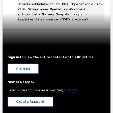
ScheduledUpdate[11:11:00]: Operation-Uuid=
<ID> Group=none Operation-Cookie=0
action=Info No new Snapshot copy to
transfer from source <SVM>:<volume>
Sign in to view the entire content of this KB article.
SIGN IN
New to NetApp?
Learn more about our award-winning
Support
Create Account