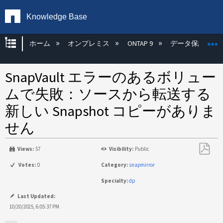
Knowledge Base
グローバル階層を展開/折りたたむ
ホーム
オンプレミス
ONTAP 9
データ保護
SnapVault エラーのあるボリュー
ムで失敗：ソースから転送する
新しい Snapshot コピーがありま
せん
Views:
57
Visibility:
Public
PDF
Votes:
0
Category:
snapmirror
と
Specialty:
dp
し
て
Last Updated:
保
10/20/2025, 6:05:37 PM
存