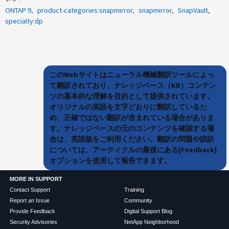
ONTAP 9
product-categories:snapmirror
snapmirror
SnapVault
specialty:dp
このWebサイトはニューラル機械翻訳ツールによっ
て翻訳されており、ナレッジベース（KB）コンテン
ツの基本的な理解を目的として提供されています。
オリジナルの英語を文字どおりに翻訳しているた
め、正確ではない翻訳が含まれている場合がありま
す。ナレッジベースの元のコンテンツを確認する場
合は、英語版をご利用ください。翻訳の問題や誤訳
については、アーティクルの最後にある[Feedback]
オプションを使用して報告できます。
MORE IN SUPPORT
Contact Support
Training
Report an Issue
Community
Provide Feedback
Digital Support Blog
Security Advisories
NetApp Neighborhood