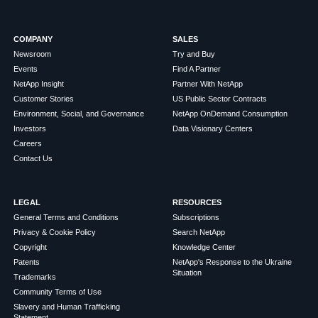
COMPANY
SALES
Newsroom
Try and Buy
Events
Find A Partner
NetApp Insight
Partner With NetApp
Customer Stories
US Public Sector Contracts
Environment, Social, and Governance
NetApp OnDemand Consumption
Investors
Data Visionary Centers
Careers
Contact Us
LEGAL
RESOURCES
General Terms and Conditions
Subscriptions
Privacy & Cookie Policy
Search NetApp
Copyright
Knowledge Center
Patents
NetApp's Response to the Ukraine
Situation
Trademarks
Community Terms of Use
Slavery and Human Trafficking
Statement