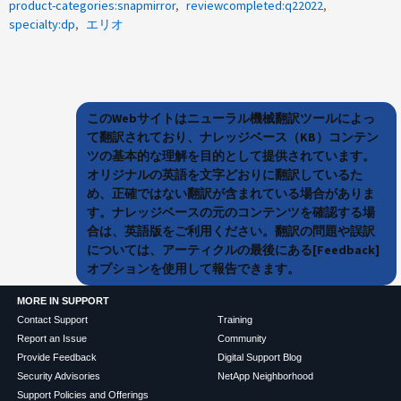
product-categories:snapmirror
reviewcompleted:q22022
specialty:dp
エリオ
このWebサイトはニューラル機械翻訳ツールによっ
て翻訳されており、ナレッジベース（KB）コンテン
ツの基本的な理解を目的として提供されています。
オリジナルの英語を文字どおりに翻訳しているた
め、正確ではない翻訳が含まれている場合がありま
す。ナレッジベースの元のコンテンツを確認する場
合は、英語版をご利用ください。翻訳の問題や誤訳
については、アーティクルの最後にある[Feedback]
オプションを使用して報告できます。
MORE IN SUPPORT
Contact Support
Training
Report an Issue
Community
Provide Feedback
Digital Support Blog
Security Advisories
NetApp Neighborhood
Support Policies and Offerings