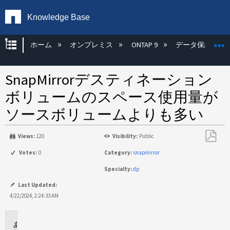
Knowledge Base
グローバル階層を展開/折りたたむ
ホーム
オンプレミス
ONTAP 9
データ保護
SnapMirrorデスティネーション
ボリュームのスペース使用量が
ソースボリュームよりも多い
Views:
120
Visibility:
Public
PDF
Votes:
0
Category:
snapmirror
と
Specialty:
dp
し
て
Last Updated:
保
4/22/2024, 2:24:33 AM
存
環