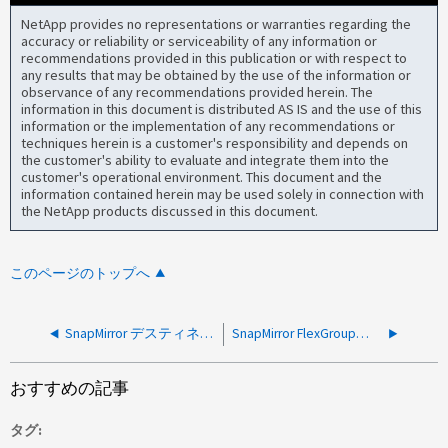
NetApp provides no representations or warranties regarding the
accuracy or reliability or serviceability of any information or
recommendations provided in this publication or with respect to
any results that may be obtained by the use of the information or
observance of any recommendations provided herein. The
information in this document is distributed AS IS and the use of this
information or the implementation of any recommendations or
techniques herein is a customer's responsibility and depends on
the customer's ability to evaluate and integrate them into the
customer's operational environment. This document and the
information contained herein may be used solely in connection with
the NetApp products discussed in this document.
このページのトップへ
SnapMirror デスティネーションボリュームでのアグリゲート内のスペース使用量は、ソースボリュームとは異なります
SnapMirror FlexGroupデスティネーションボリュームにエラーで追加されたConstituentsが含まれています
おすすめの記事
タグ