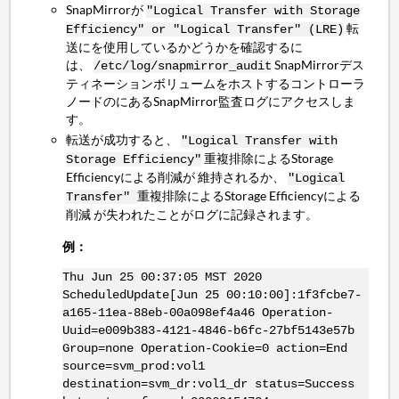
SnapMirrorが
"Logical Transfer with Storage
転
Efficiency" or "Logical Transfer" (LRE)
送にを使用しているかどうかを確認するに
は、
SnapMirrorデス
/etc/log/snapmirror_audit
ティネーションボリュームをホストするコントローラ
ノードのにあるSnapMirror監査ログにアクセスしま
す。
転送が成功すると、
"Logical Transfer with
重複排除によるStorage
Storage Efficiency"
Efficiencyによる削減が 維持されるか、
"Logical
重複排除によるStorage Efficiencyによる
Transfer"
削減 が失われたことがログに記録されます。
例：
Thu Jun 25 00:37:05 MST 2020
ScheduledUpdate[Jun 25 00:10:00]:1f3fcbe7-
a165-11ea-88eb-00a098ef4a46 Operation-
Uuid=e009b383-4121-4846-b6fc-27bf5143e57b
Group=none Operation-Cookie=0 action=End
source=svm_prod:vol1
destination=svm_dr:vol1_dr status=Success