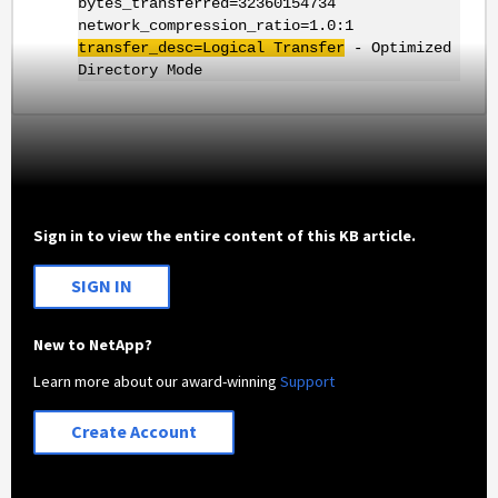
bytes_transferred=32360154734
network_compression_ratio=1.0:1
transfer_
desc
=Logical Transfer
- Optimized
Directory Mode
Sign in to view the entire content of this KB article.
SIGN IN
New to NetApp?
Learn more about our award-winning
Support
Create Account