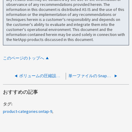
observance of any recommendations provided herein. The
information in this document is distributed AS IS and the use of this
information or the implementation of any recommendations or
techniques herein is a customer's responsibility and depends on
the customer's ability to evaluate and integrate them into the
customer's operational environment. This document and the
information contained herein may be used solely in connection with
the NetApp products discussed in this document.
このページのトップへ
ボリュームの圧縮設定がソースとデスティネーションで異なる場合、SnapMirror リストアは失敗します
単一ファイルの SnapMirror リストアが、「 File missing from Snapshot copy 」というエラーで失敗しました。
おすすめの記事
タグ
product-categories:ontap-9