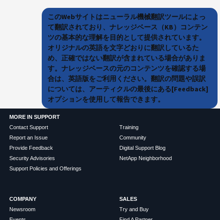
このWebサイトはニューラル機械翻訳ツールによっ
て翻訳されており、ナレッジベース（KB）コンテン
ツの基本的な理解を目的として提供されています。
オリジナルの英語を文字どおりに翻訳しているた
め、正確ではない翻訳が含まれている場合がありま
す。ナレッジベースの元のコンテンツを確認する場
合は、英語版をご利用ください。翻訳の問題や誤訳
については、アーティクルの最後にある[Feedback]
オプションを使用して報告できます。
MORE IN SUPPORT
Contact Support
Training
Report an Issue
Community
Provide Feedback
Digital Support Blog
Security Advisories
NetApp Neighborhood
Support Policies and Offerings
COMPANY
SALES
Newsroom
Try and Buy
Events
Find A Partner