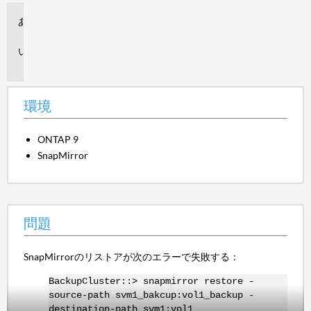
環
境
問
題
環境
ONTAP 9
SnapMirror
問題
SnapMirrorのリストアが次のエラーで失敗する：
BackupCluster::> snapmirror restore -
source-path svm1_bakcup:vol1_backup -
destination-path svm1:vol1