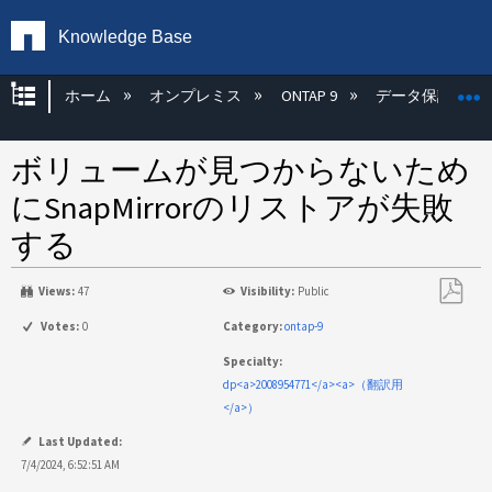
Knowledge Base
グローバル階層を展開/折りたたむ
ホーム
オンプレミス
ONTAP 9
データ保護
ボリュームが見つからないため
にSnapMirrorのリストアが失敗
する
Views:
47
Visibility:
Public
PDF
Votes:
0
Category:
ontap-9
と
Specialty:
し
dp<a>2008954771</a><a>（翻訳用
て
</a>）
保
存
Last Updated:
7/4/2024, 6:52:51 AM