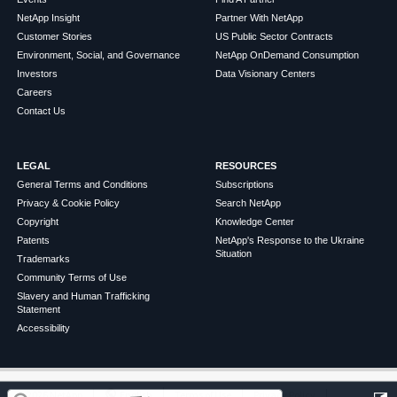
NetApp Insight
Partner With NetApp
Customer Stories
US Public Sector Contracts
Environment, Social, and Governance
NetApp OnDemand Consumption
Investors
Data Visionary Centers
Careers
Contact Us
LEGAL
RESOURCES
General Terms and Conditions
Subscriptions
Privacy & Cookie Policy
Search NetApp
Copyright
Knowledge Center
Patents
NetApp's Response to the Ukraine
Situation
Trademarks
Community Terms of Use
Slavery and Human Trafficking
Statement
Accessibility
この記事は役に立ちましたか？
©
2026
NetApp
English
Terms of Use
Privacy Policy