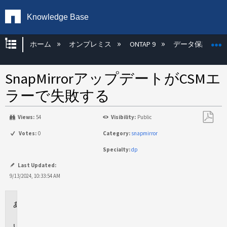
Knowledge Base
グローバル階層を展開/折りたたむ
ホーム
オンプレミス
ONTAP 9
データ保護
SnapMirrorアップデートがCSMエ
ラーで失敗する
Views:
54
Visibility:
Public
PDF
Votes:
0
Category:
snapmirror
と
Specialty:
dp
し
て
Last Updated:
保
9/13/2024, 10:33:54 AM
存
環
境
問