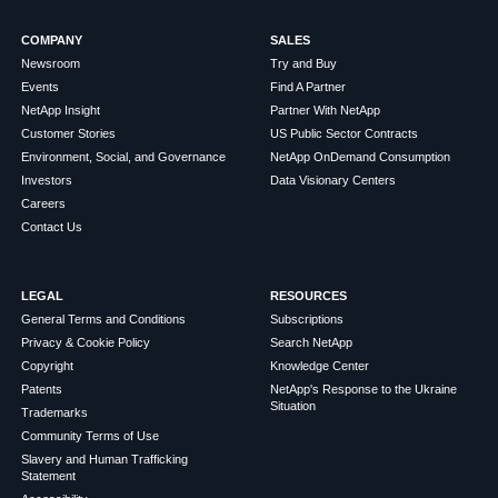
COMPANY
SALES
Newsroom
Try and Buy
Events
Find A Partner
NetApp Insight
Partner With NetApp
Customer Stories
US Public Sector Contracts
Environment, Social, and Governance
NetApp OnDemand Consumption
Investors
Data Visionary Centers
Careers
Contact Us
LEGAL
RESOURCES
General Terms and Conditions
Subscriptions
Privacy & Cookie Policy
Search NetApp
Copyright
Knowledge Center
Patents
NetApp's Response to the Ukraine
Situation
Trademarks
Community Terms of Use
Slavery and Human Trafficking
Statement