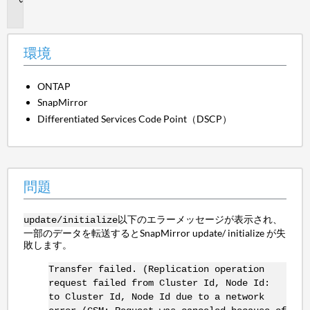
題
環境
ONTAP
SnapMirror
Differentiated Services Code Point（DSCP）
問題
以下のエラーメッセージが表示され、
update/
initialize
一部のデータを転送すると
SnapMirror update/ initialize
が失
敗します。
Transfer failed. (Replication operation
request failed from Cluster Id, Node Id:
to Cluster Id, Node Id due to a network