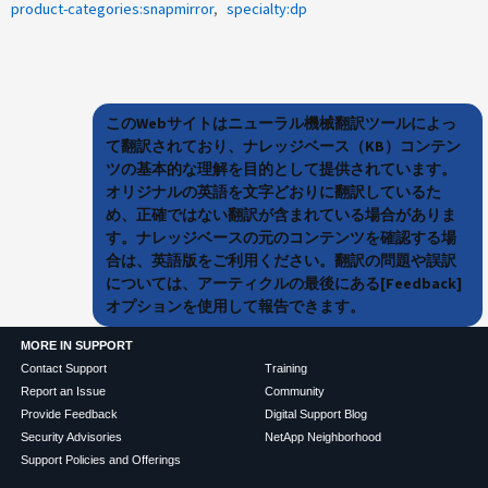
product-categories:snapmirror
specialty:dp
このWebサイトはニューラル機械翻訳ツールによっ
て翻訳されており、ナレッジベース（KB）コンテン
ツの基本的な理解を目的として提供されています。
オリジナルの英語を文字どおりに翻訳しているた
め、正確ではない翻訳が含まれている場合がありま
す。ナレッジベースの元のコンテンツを確認する場
合は、英語版をご利用ください。翻訳の問題や誤訳
については、アーティクルの最後にある[Feedback]
オプションを使用して報告できます。
MORE IN SUPPORT
Contact Support
Training
Report an Issue
Community
Provide Feedback
Digital Support Blog
Security Advisories
NetApp Neighborhood
Support Policies and Offerings