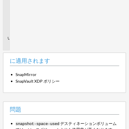
適
用
さ
れ
ま
す
問
題
に適用されます
SnapMirror
SnapVault XDP ポリシー
問題
デスティネーションボリューム
snapshot-space-used