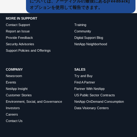
については、アーティクルの最後にある[Feedback]
オプションを使用して報告できます。
MORE IN SUPPORT
Contact Support
Training
Report an Issue
Community
Provide Feedback
Digital Support Blog
Security Advisories
NetApp Neighborhood
Support Policies and Offerings
COMPANY
SALES
Newsroom
Try and Buy
Events
Find A Partner
NetApp Insight
Partner With NetApp
Customer Stories
US Public Sector Contracts
Environment, Social, and Governance
NetApp OnDemand Consumption
Investors
Data Visionary Centers
Careers
Contact Us