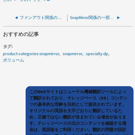
ファンアウト関係の同期SnapMirrorデスティネーションボリュームのSnapshotをロールオフしない
SnapMirror関係の一部である場合、Snapshot restoreが失敗し、エラーメッセージが表示される
おすすめの記事
タグ
product-categories:snapmirror
snapmirror
specialty:dp
ボリューム
このWebサイトはニューラル機械翻訳ツールによっ
て翻訳されており、ナレッジベース（KB）コンテン
ツの基本的な理解を目的として提供されています。
オリジナルの英語を文字どおりに翻訳しているた
め、正確ではない翻訳が含まれている場合がありま
す。ナレッジベースの元のコンテンツを確認する場
合は、英語版をご利用ください。翻訳の問題や誤訳