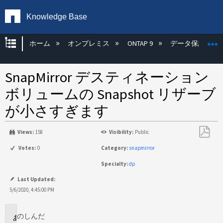
Knowledge Base
グローバル階層を展開/折りたたむ
ホーム
オンプレミス
ONTAP 9
データ保護
SnapMirror デスティネーション
ボリュームの Snapshot リザーブ
が小さすぎます
Views:
158
Visibility:
Public
PDF
Votes:
0
Category:
snapmirror
と
Specialty:
dp
し
て
Last Updated:
保
5/6/2020, 4:45:00 PM
存
のし
んだ
に