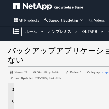
Knowledge Base
All Products
Support Bulletins
Videos
グローバル階層を展開/折りたた
ホーム
オンプレミス
ONTAP 9
バックアップアプリケーションを
ない
Views:
27
Visibility:
Public
Votes:
0
Category:
snapm
Last Updated:
2/15/2024, 3:24:58 PM
環
境
問
題