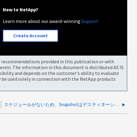
New to NetApp?
Learn more about our award-winning
Support
Create Account
or recommendations provided in this publication or with
rein. The information in this document is distributed AS IS
bility and depends on the customer's ability to evaluate
be used solely in connection with the NetApp products
スケジュールがないため、Snapshotはデスティネーションにレプリケートされません