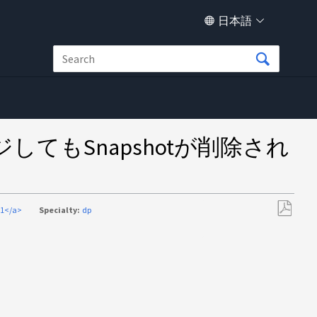
日本語
してもSnapshotが削除され
01</a>
Specialty:
dp
PDF
と
し
て
保
存