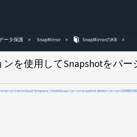
む
データ保護
SnapMirror
SnapMirrorのKB
使用してSnapshotをパージ
irror<a>CommVault Simpana / IntelliSnap</a><a>snapshot delete</a><a>20088529