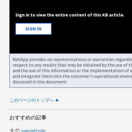
Sign in to view the entire content of this KB article.
SIGN IN
NetApp provides no representations or warranties regarding 
respect to any results that may be obtained by the use of 
and the use of this information or the implementation of a
and integrate them into the customer's operational envir
discussed in this document.
このページのトップへ
おすすめの記事
タグ
specialty:dp