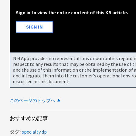
Sign in to view the entire content of this KB article.
SIGN IN
NetApp provides no representations or warranties regarding 
respect to any results that may be obtained by the use of 
and the use of this information or the implementation of a
and integrate them into the customer's operational envir
discussed in this document.
このページのトップへ
おすすめの記事
タグ
specialty:dp