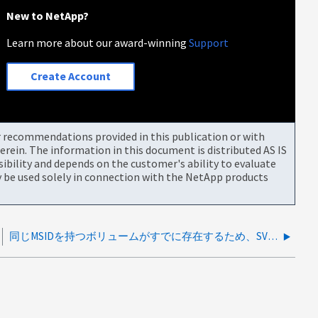
New to NetApp?
Learn more about our award-winning
Support
Create Account
or recommendations provided in this publication or with
rein. The information in this document is distributed AS IS
bility and depends on the customer's ability to evaluate
be used solely in connection with the NetApp products
同じMSIDを持つボリュームがすでに存在するため、SVMでMSIDの変換に失敗しました。