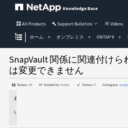
Knowledge Base
All Products
Support Bulletins
Videos
グローバル階層を展開/折りたた
ホーム
オンプレミス
ONTAP 9
SnapVault 関係に関連付けられて
は変更できません
Views:
49
Visibility:
Public
Votes:
0
Category:
snapm
環
境
問
題