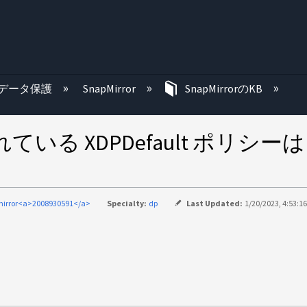
む
データ保護
SnapMirror
SnapMirrorのKB
いる XDPDefault ポリシーは、 ON
irror<a>2008930591</a>
Specialty:
dp
Last Updated:
1/20/2023, 4:53:1