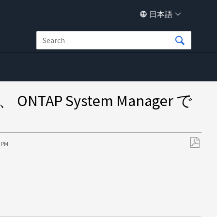
日本語
TAP System Manager で
6 PM
PDF
と
し
て
保
存