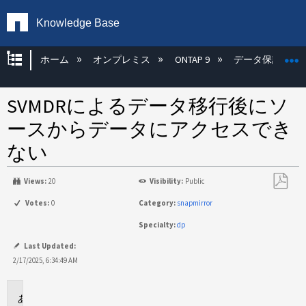
Knowledge Base
グローバル階層を展開/折りたたむ
ホーム
オンプレミス
ONTAP 9
データ保護
SVMDRによるデータ移行後にソ
ースからデータにアクセスでき
ない
Views:
20
Visibility:
Public
PDF
Votes:
0
Category:
snapmirror
と
Specialty:
dp
し
て
Last Updated:
保
2/17/2025, 6:34:49 AM
存
環