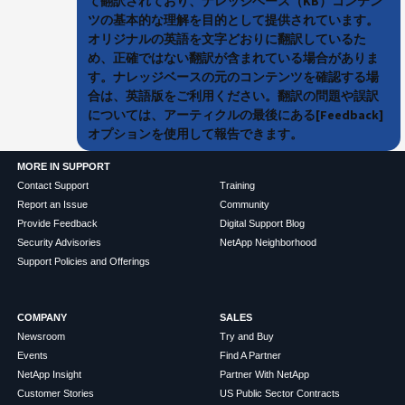
て翻訳されており、ナレッジベース（KB）コンテン
ツの基本的な理解を目的として提供されています。
オリジナルの英語を文字どおりに翻訳しているた
め、正確ではない翻訳が含まれている場合がありま
す。ナレッジベースの元のコンテンツを確認する場
合は、英語版をご利用ください。翻訳の問題や誤訳
については、アーティクルの最後にある[Feedback]
オプションを使用して報告できます。
MORE IN SUPPORT
Contact Support
Training
Report an Issue
Community
Provide Feedback
Digital Support Blog
Security Advisories
NetApp Neighborhood
Support Policies and Offerings
COMPANY
SALES
Newsroom
Try and Buy
Events
Find A Partner
NetApp Insight
Partner With NetApp
Customer Stories
US Public Sector Contracts