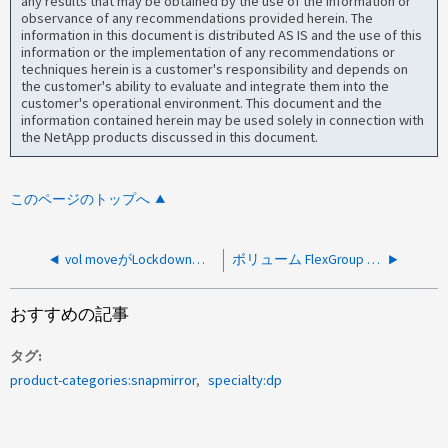
any results that may be obtained by the use of the information or
observance of any recommendations provided herein. The
information in this document is distributed AS IS and the use of this
information or the implementation of any recommendations or
techniques herein is a customer's responsibility and depends on
the customer's ability to evaluate and integrate them into the
customer's operational environment. This document and the
information contained herein may be used solely in connection with
the NetApp products discussed in this document.
このページのトップへ
vol moveがLockdown状態でスタックする：ボリューム移動ジョブで最終転送のためにボリュームがロックダウンされている
ボリューム FlexGroup から SVM-DR FlexGroup への変換が失敗する
おすすめの記事
タグ
product-categories:snapmirror
specialty:dp