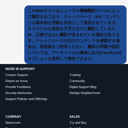
このWebサイトはニューラル機械翻訳ツールによっ
て翻訳されており、ナレッジベース（KB）コンテン
ツの基本的な理解を目的として提供されています。
オリジナルの英語を文字どおりに翻訳しているた
め、正確ではない翻訳が含まれている場合がありま
す。ナレッジベースの元のコンテンツを確認する場
合は、英語版をご利用ください。翻訳の問題や誤訳
については、アーティクルの最後にある[Feedback]
オプションを使用して報告できます。
MORE IN SUPPORT
Contact Support
Training
Report an Issue
Community
Provide Feedback
Digital Support Blog
Security Advisories
NetApp Neighborhood
Support Policies and Offerings
COMPANY
SALES
Newsroom
Try and Buy