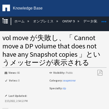
Knowledge Base
グローバル階層を展開/折りたたむ
ホーム
オンプレミス
ONTAP 9
データ保護
vol move が失敗し、「 Cannot
move a DP volume that does not
have any Snapshot copies 」とい
うメッセージが表示される
Views:
66
Visibility:
Public
PDF
Votes:
0
Category:
snapmirror
と
Specialty:
dp
し
て
Last Updated:
保
3/15/2022, 2:54:12 PM
存