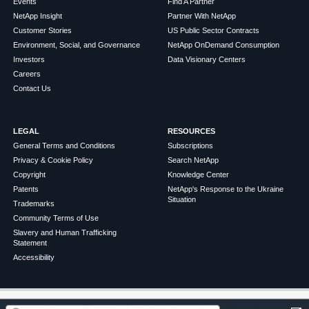
Events
Find A Partner
NetApp Insight
Partner With NetApp
Customer Stories
US Public Sector Contracts
Environment, Social, and Governance
NetApp OnDemand Consumption
Investors
Data Visionary Centers
Careers
Contact Us
LEGAL
RESOURCES
General Terms and Conditions
Subscriptions
Privacy & Cookie Policy
Search NetApp
Copyright
Knowledge Center
Patents
NetApp's Response to the Ukraine
Situation
Trademarks
Community Terms of Use
Slavery and Human Trafficking
Statement
Accessibility