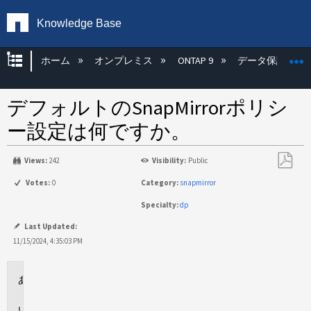
Knowledge Base
グローバル階層を展開/折りたたむ
ホーム
オンプレミス
ONTAP 9
データ保護
デフォルトのSnapMirrorポリシ
ー設定は何ですか。
Views:
242
Visibility:
Public
PDF
Votes:
0
Category:
snapmirror
と
Specialty:
dp
し
て
Last Updated:
保
11/15/2024, 4:35:03 PM
存
環
境
回