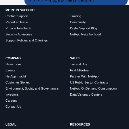
MORE IN SUPPORT
Contact Support
Training
Report an Issue
Community
Provide Feedback
Digital Support Blog
Security Advisories
NetApp Neighborhood
Support Policies and Offerings
COMPANY
SALES
Newsroom
Try and Buy
Events
Find A Partner
NetApp Insight
Partner With NetApp
Customer Stories
US Public Sector Contracts
Environment, Social, and Governance
NetApp OnDemand Consumption
Investors
Data Visionary Centers
Careers
Contact Us
LEGAL
RESOURCES