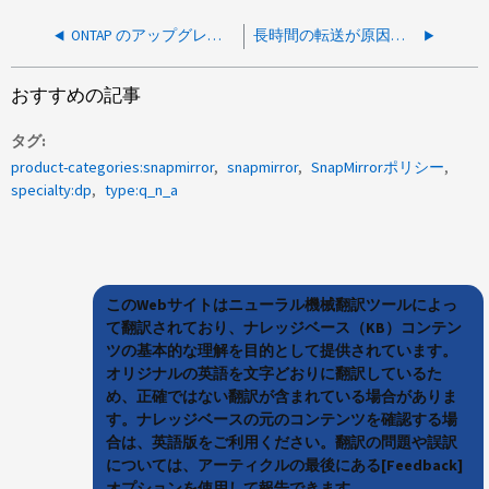
ONTAP のアップグレード時にソースとデスティネーションの間のSVM DRに無停止で切り替える推奨事項は何ですか？
長時間の転送が原因で複数の更新が失敗した場合の SnapMirror スケジュール更新の動作
おすすめの記事
タグ
product-categories:snapmirror
snapmirror
SnapMirrorポリシー
specialty:dp
type:q_n_a
このWebサイトはニューラル機械翻訳ツールによっ
て翻訳されており、ナレッジベース（KB）コンテン
ツの基本的な理解を目的として提供されています。
オリジナルの英語を文字どおりに翻訳しているた
め、正確ではない翻訳が含まれている場合がありま
す。ナレッジベースの元のコンテンツを確認する場
合は、英語版をご利用ください。翻訳の問題や誤訳
については、アーティクルの最後にある[Feedback]
オプションを使用して報告できます。