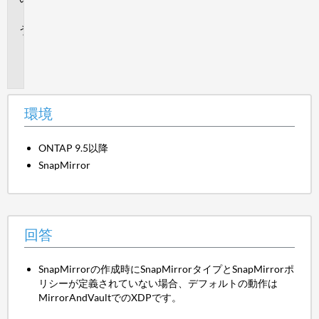
答
追
加
情
報
環境
ONTAP 9.5以降
SnapMirror
回答
SnapMirrorの作成時にSnapMirrorタイプとSnapMirrorポ
リシーが定義されていない場合、デフォルトの動作は
MirrorAndVaultでのXDPです。