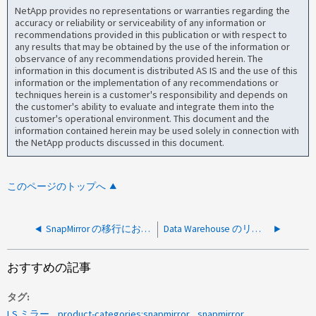
NetApp provides no representations or warranties regarding the
accuracy or reliability or serviceability of any information or
recommendations provided in this publication or with respect to
any results that may be obtained by the use of the information or
observance of any recommendations provided herein. The
information in this document is distributed AS IS and the use of this
information or the implementation of any recommendations or
techniques herein is a customer's responsibility and depends on
the customer's ability to evaluate and integrate them into the
customer's operational environment. This document and the
information contained herein may be used solely in connection with
the NetApp products discussed in this document.
このページのトップへ
SnapMirror の移行における実行方法、スロットリング、および監視に関して、推奨されるアプローチは何ですか？
Data Warehouse のリビルドを回避する SnapMirror 転送の種類はどれですか？
おすすめの記事
タグ
LS ミラー
product-categories:snapmirror
snapmirror