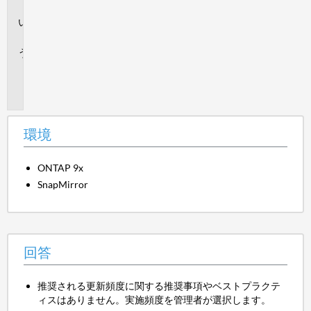
境
回
答
追
加
情
報
環境
ONTAP 9x
SnapMirror
回答
推奨される更新頻度に関する推奨事項やベストプラクテ
ィスはありません。実施頻度を管理者が選択します。