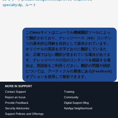
specialty:dp
ルート
このWebサイトはニューラル機械翻訳ツールによっ
て翻訳されており、ナレッジベース（KB）コンテン
ツの基本的な理解を目的として提供されています。
オリジナルの英語を文字どおりに翻訳しているた
め、正確ではない翻訳が含まれている場合がありま
す。ナレッジベースの元のコンテンツを確認する場
合は、英語版をご利用ください。翻訳の問題や誤訳
については、アーティクルの最後にある[Feedback]
オプションを使用して報告できます。
MORE IN SUPPORT
Contact Support
Training
Report an Issue
Community
Provide Feedback
Digital Support Blog
Security Advisories
NetApp Neighborhood
Support Policies and Offerings