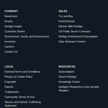
COMPANY
SALES
Newsroom
Try and Buy
Events
Find A Partner
NetApp Insight
Partner With NetApp
Customer Stories
US Public Sector Contracts
Environment, Social, and Governance
NetApp OnDemand Consumption
Investors
Data Visionary Centers
Careers
Contact Us
LEGAL
RESOURCES
General Terms and Conditions
Subscriptions
Privacy & Cookie Policy
Search NetApp
Copyright
Knowledge Center
Patents
NetApp's Response to the Ukraine
Situation
Trademarks
Community Terms of Use
Slavery and Human Trafficking
Statement