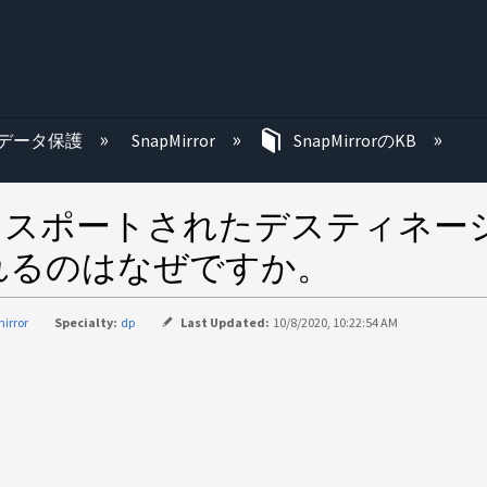
む
データ保護
SnapMirror
SnapMirrorのKB
後に、エクスポートされたデスティ
れるのはなぜですか。
irror
Specialty:
dp
Last Updated:
10/8/2020, 10:22:54 AM