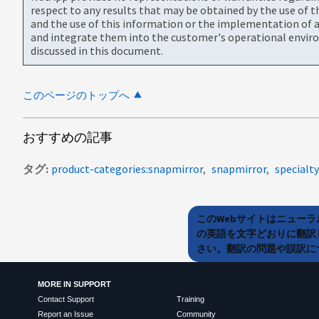
respect to any results that may be obtained by the use of 
and the use of this information or the implementation of a
and integrate them into the customer's operational envir
discussed in this document.
このページのトップへ
おすすめの記事
タグ
product-categories:snapmirror
snapmirror
specialty
このWebサイトはニュー
の英語を文字どおりに翻訳
さい。翻訳の問題や誤訳につ
MORE IN SUPPORT
Contact Support
Training
Report an Issue
Community