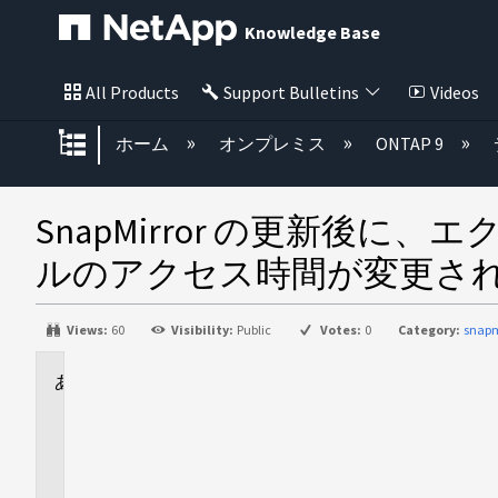
Knowledge Base
All Products
Support Bulletins
Videos
グローバル階層を展開/折りたた
ホーム
オンプレミス
ONTAP 9
SnapMirror の更新
ルのアクセス時間が変更さ
Views:
60
Visibility:
Public
Votes:
0
Category:
snapm
に
適
用
さ
れ