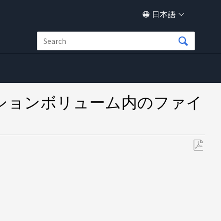
日本語
ネーションボリューム内のファイ
PDF
と
し
て
保
存