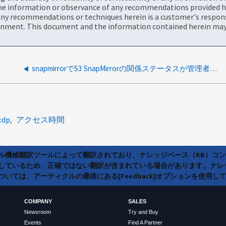
the information or observance of any recommendations provided he
ny recommendations or techniques herein is a customer's responsi
onment. This document and the information contained herein may 
snapmirrorでS3 SnapMirrorの関係ステータスが管理者権限レベルと診断権限レベルで異なる表示になるのはなぜですか？
:dp
アクセス時間
ラル機械翻訳ツールによって翻訳されており、ナレッジベース（KB）コ
しているため、正確ではない翻訳が含まれている場合があります。ナレ
いては、アーティクルの最後にある[Feedback]オプションを使用し
COMPANY
SALES
Newsroom
Try and Buy
Events
Find A Partner