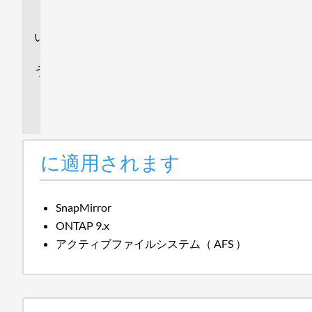
ま
す
回
答
追
加
情
報
に適用されます
SnapMirror
ONTAP 9.x
アクティブファイルシステム（ AFS ）