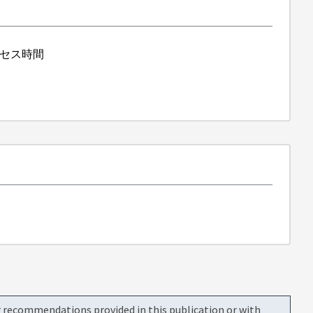
アクセス時間
or recommendations provided in this publication or with