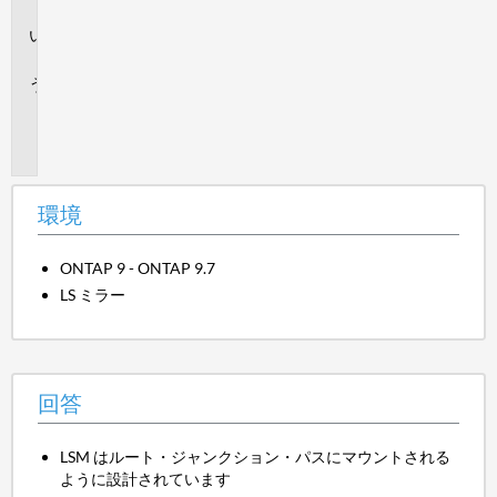
境
回
答
追
加
情
報
環境
ONTAP 9 - ONTAP 9.7
LS ミラー
回答
LSM はルート・ジャンクション・パスにマウントされる
ように設計されています