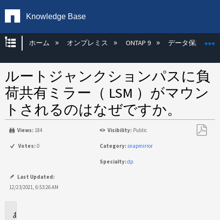
Knowledge Base
グローバル階層を展開/折りたたむ
ホーム
オンプレミス
ONTAP 9
データ保護
ルートジャンクションパスに負
荷共有ミラー（ LSM ）がマウン
トされるのはなぜですか。
Views:
184
Visibility:
Public
PDF
Votes:
0
Category:
snapmirror
と
Specialty:
dp
し
て
Last Updated:
保
12/23/2021, 6:53:26 AM
存
環