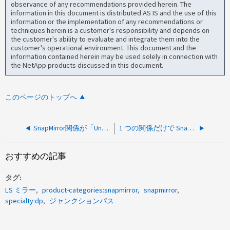
observance of any recommendations provided herein. The
information in this document is distributed AS IS and the use of this
information or the implementation of any recommendations or
techniques herein is a customer's responsibility and depends on
the customer's ability to evaluate and integrate them into the
customer's operational environment. This document and the
information contained herein may be used solely in connection with
the NetApp products discussed in this document.
このページのトップへ
SnapMirror関係が「Unhealthy」と表示されるのはなぜですか？
1 つの関係だけで SnapMirror が低速になるのはなぜですか
おすすめの記事
タグ
LS ミラー
product-categories:snapmirror
snapmirror
specialty:dp
ジャンクションパス