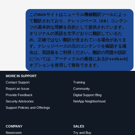
このWebサイトはニューラル機械翻訳ツールによっ
て翻訳されており、ナレッジベース（KB）コンテン
ツの基本的な理解を目的として提供されています。
オリジナルの英語を文字どおりに翻訳しているた
め、正確ではない翻訳が含まれている場合がありま
す。ナレッジベースの元のコンテンツを確認する場
合は、英語版をご利用ください。翻訳の問題や誤訳
については、アーティクルの最後にある[Feedback]
オプションを使用して報告できます。
MORE IN SUPPORT
Contact Support
Training
Report an Issue
Community
Provide Feedback
Digital Support Blog
Security Advisories
NetApp Neighborhood
Support Policies and Offerings
COMPANY
SALES
Newsroom
Try and Buy