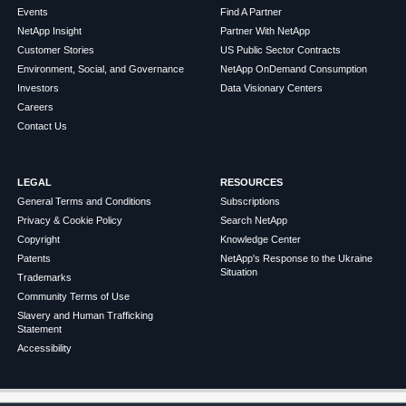
Events
Find A Partner
NetApp Insight
Partner With NetApp
Customer Stories
US Public Sector Contracts
Environment, Social, and Governance
NetApp OnDemand Consumption
Investors
Data Visionary Centers
Careers
Contact Us
LEGAL
RESOURCES
General Terms and Conditions
Subscriptions
Privacy & Cookie Policy
Search NetApp
Copyright
Knowledge Center
Patents
NetApp's Response to the Ukraine
Situation
Trademarks
Community Terms of Use
Slavery and Human Trafficking
Statement
Accessibility