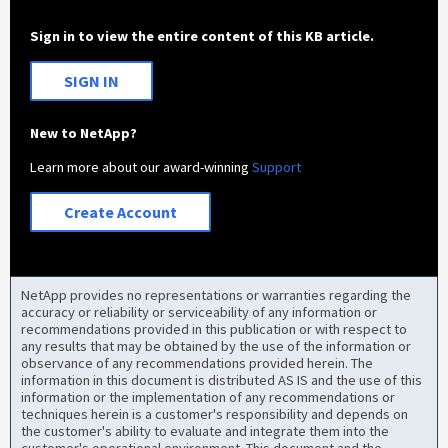
Sign in to view the entire content of this KB article.
SIGN IN
New to NetApp?
Learn more about our award-winning
Support
Create Account
NetApp provides no representations or warranties regarding the
accuracy or reliability or serviceability of any information or
recommendations provided in this publication or with respect to
any results that may be obtained by the use of the information or
observance of any recommendations provided herein. The
information in this document is distributed AS IS and the use of this
information or the implementation of any recommendations or
techniques herein is a customer's responsibility and depends on
the customer's ability to evaluate and integrate them into the