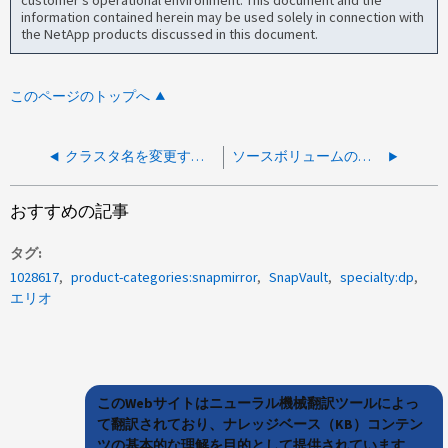
customer's operational environment. This document and the
information contained herein may be used solely in connection with
the NetApp products discussed in this document.
このページのトップへ
クラスタ名を変更すると、既存のSnapMirror関係に影響しますか？
ソースボリュームのサイズを拡張しても XDP SnapMirror デスティネーションボリュームのサイズは拡張されません
おすすめの記事
タグ
1028617
product-categories:snapmirror
SnapVault
specialty:dp
エリオ
このWebサイトはニューラル機械翻訳ツールによっ
て翻訳されており、ナレッジベース（KB）コンテン
ツの基本的な理解を目的として提供されています。