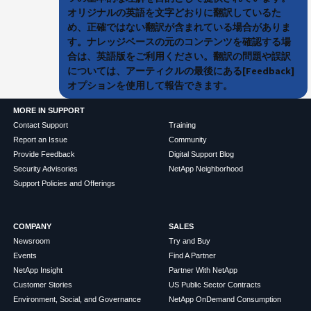
オリジナルの英語を文字どおりに翻訳しているた
め、正確ではない翻訳が含まれている場合がありま
す。ナレッジベースの元のコンテンツを確認する場
合は、英語版をご利用ください。翻訳の問題や誤訳
については、アーティクルの最後にある[Feedback]
オプションを使用して報告できます。
MORE IN SUPPORT
Contact Support
Training
Report an Issue
Community
Provide Feedback
Digital Support Blog
Security Advisories
NetApp Neighborhood
Support Policies and Offerings
COMPANY
SALES
Newsroom
Try and Buy
Events
Find A Partner
NetApp Insight
Partner With NetApp
Customer Stories
US Public Sector Contracts
Environment, Social, and Governance
NetApp OnDemand Consumption