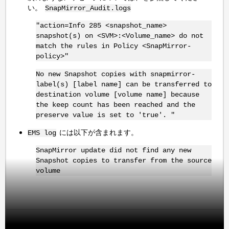
い。
SnapMirror_Audit.logs
"action=Info 285 <snapshot_name>
snapshot(s) on <SVM>:<Volume_name> do not
match the rules in Policy <SnapMirror-
policy>"
No new Snapshot copies with snapmirror-
label(s) [label name] can be transferred to
destination volume [volume name] because
the keep count has been reached and the
preserve value is set to 'true'. "
には以下が含まれます。
EMS log
SnapMirror update did not find any new
Snapshot copies to transfer from the source
volume