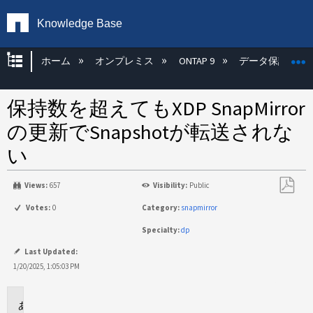
Knowledge Base
グローバル階層を展開/折りたたむ
ホーム
オンプレミス
ONTAP 9
データ保護
保持数を超えてもXDP SnapMirror
の更新でSnapshotが転送されな
い
Views:
657
Visibility:
Public
PDF
Votes:
0
Category:
snapmirror
と
Specialty:
dp
し
て
Last Updated:
保
1/20/2025, 1:05:03 PM
存
環