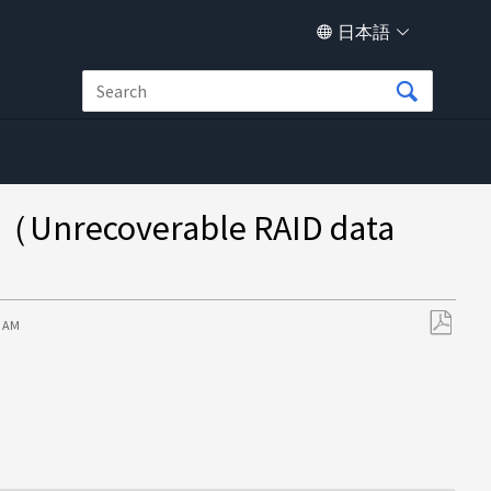
日本語
ecoverable RAID data
8 AM
PDF
と
し
て
保
存