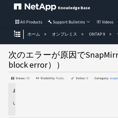
Knowledge Base
All Products
Support Bulletins
Videos
グローバル階層を展開/折りたた
ホーム
オンプレミス
ONTAP 9
次のエラーが原因でSnapMirrorが失敗
block error））
Views:
30
Visibility:
Public
Votes:
0
Category:
snapm
環
境
問
題