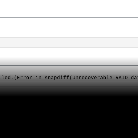
iled.(Error in snapdiff(Unrecoverable RAID da