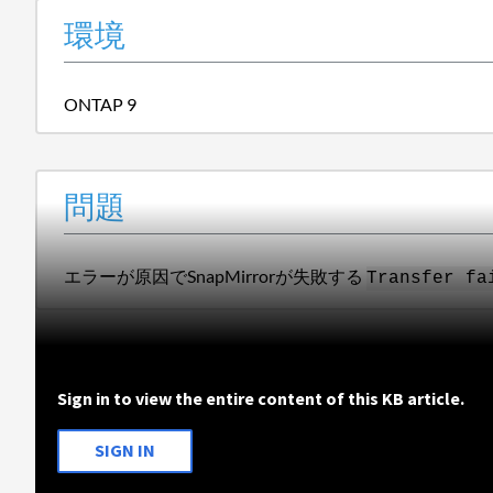
環境
ONTAP 9
問題
エラーが原因でSnapMirrorが失敗する
Transfer fa
Sign in to view the entire content of this KB article.
SIGN IN