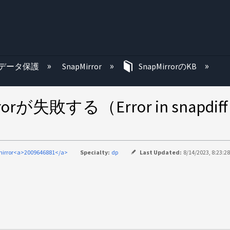
む
データ保護
SnapMirror
SnapMirrorのKB
する（Error in snapdiff（Unr
irror<a>2009646881</a>
Specialty:
dp
Last Updated:
8/14/2023, 8:23:2