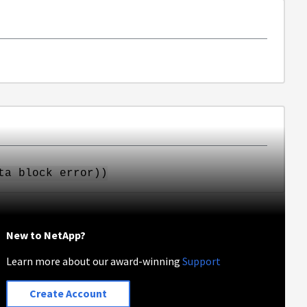
ta block error))
New to NetApp?
Learn more about our award-winning
Support
Create Account