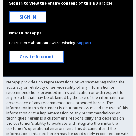
Sign in to view the entire content of this KB article.
SIGN IN
New to NetApp?
Learn more about our award-winning
Support
Create Account
NetApp provides no representations or warranties regarding the
accuracy or reliability or serviceability of any information or
recommendations provided in this publication or with respect to
any results that may be obtained by the use of the information or
observance of any recommendations provided herein. The
information in this document is distributed AS IS and the use of this
information or the implementation of any recommendations or
techniques herein is a customer's responsibility and depends on
the customer's ability to evaluate and integrate them into the
customer's operational environment. This document and the
information contained herein may be used solely in connection with