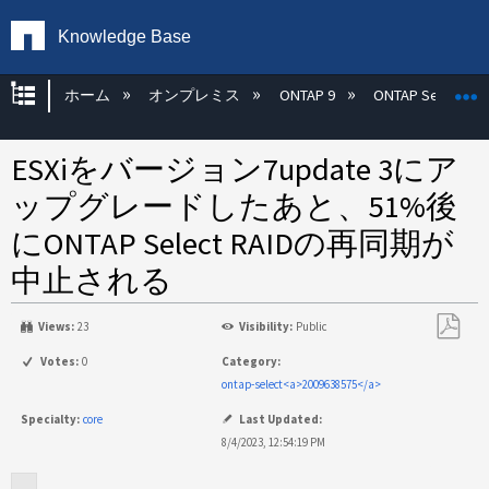
Knowledge Base
グローバル階層を展開/折りたたむ
ホーム
オンプレミス
ONTAP 9
ONTAP Select
ESXiをバージョン7update 3にア
ップグレードしたあと、51%後
にONTAP Select RAIDの再同期が
中止される
Views:
23
Visibility:
Public
PDF
Votes:
0
Category:
と
ontap-select<a>2009638575</a>
し
Specialty:
core
Last Updated:
て
8/4/2023, 12:54:19 PM
保
存