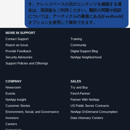
す。ナレッジベースの元のコンテンツを確認する場
合は、英語版をご利用ください。翻訳の問題や誤訳
については、アーティクルの最後にある[Feedback]
オプションを使用して報告できます。
MORE IN SUPPORT
Contact Support
Training
Report an Issue
Community
Provide Feedback
Digital Support Blog
Security Advisories
NetApp Neighborhood
Support Policies and Offerings
COMPANY
SALES
Newsroom
Try and Buy
Events
Find A Partner
NetApp Insight
Partner With NetApp
Customer Stories
US Public Sector Contracts
Environment, Social, and Governance
NetApp OnDemand Consumption
Investors
Data Visionary Centers
Careers
Contact Us