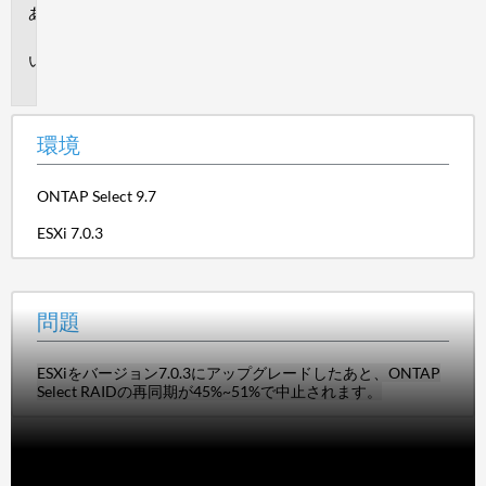
環
境
問
題
環境
ONTAP Select 9.7
ESXi 7.0.3
問題
ESXiをバージョン7.0.3にアップグレードしたあと、ONTAP
Select RAIDの再同期が45%~51%で中止されます。