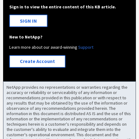
Sign in to view the entire content of this KB article.
SIGN IN
New to NetApp?
Learn more about our award-winning
Support
Create Account
NetApp provides no representations or warranties regarding the
accuracy or reliability or serviceability of any information or
recommendations provided in this publication or with respect to
any results that may be obtained by the use of the information or
observance of any recommendations provided herein. The
information in this document is distributed AS IS and the use of this
information or the implementation of any recommendations or
techniques herein is a customer's responsibility and depends on
the customer's ability to evaluate and integrate them into the
customer's operational environment. This document and the