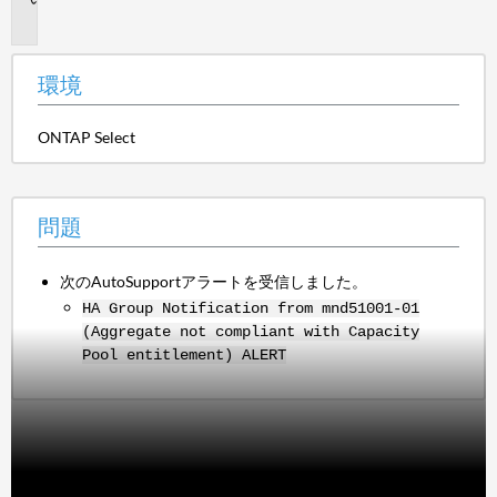
題
環境
ONTAP Select
問題
次のAutoSupportアラートを受信しました。
HA Group Notification from mnd51001-01
(Aggregate not compliant with Capacity
Pool entitlement) ALERT