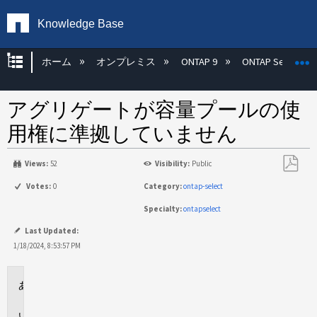
Knowledge Base
グローバル階層を展開/折りたたむ
ホーム
オンプレミス
ONTAP 9
ONTAP Select
アグリゲートが容量プールの使
用権に準拠していません
Views:
52
Visibility:
Public
PDF
Votes:
0
Category:
ontap-select
と
Specialty:
ontapselect
し
て
Last Updated:
保
1/18/2024, 8:53:57 PM
存
環
境
問