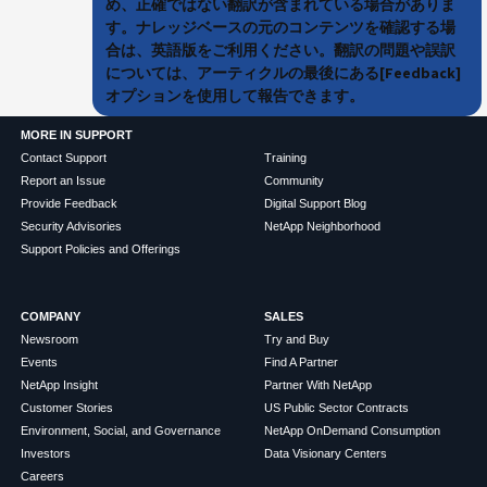
め、正確ではない翻訳が含まれている場合がありま
す。ナレッジベースの元のコンテンツを確認する場
合は、英語版をご利用ください。翻訳の問題や誤訳
については、アーティクルの最後にある[Feedback]
オプションを使用して報告できます。
MORE IN SUPPORT
Contact Support
Training
Report an Issue
Community
Provide Feedback
Digital Support Blog
Security Advisories
NetApp Neighborhood
Support Policies and Offerings
COMPANY
SALES
Newsroom
Try and Buy
Events
Find A Partner
NetApp Insight
Partner With NetApp
Customer Stories
US Public Sector Contracts
Environment, Social, and Governance
NetApp OnDemand Consumption
Investors
Data Visionary Centers
Careers