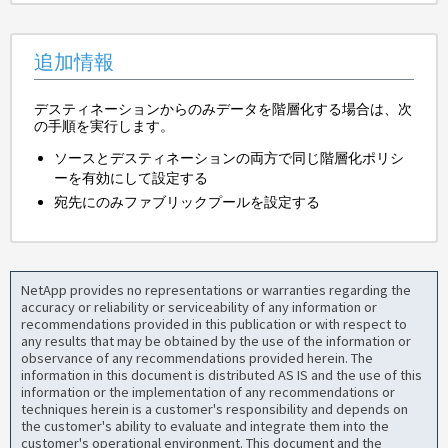
追加情報
デスティネーションからのみデータを階層化する場合は、次
の手順を実行します。
ソースとデスティネーションの両方で同じ階層化ポリシ
ーを有効にして設定する
宛先にのみファブリックプールを設定する
NetApp provides no representations or warranties regarding the
accuracy or reliability or serviceability of any information or
recommendations provided in this publication or with respect to
any results that may be obtained by the use of the information or
observance of any recommendations provided herein. The
information in this document is distributed AS IS and the use of this
information or the implementation of any recommendations or
techniques herein is a customer's responsibility and depends on
the customer's ability to evaluate and integrate them into the
customer's operational environment. This document and the