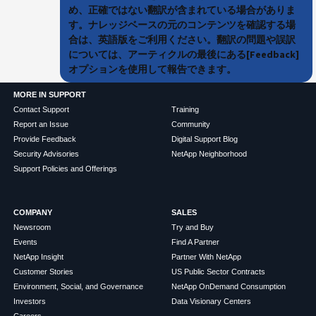
め、正確ではない翻訳が含まれている場合がありま
す。ナレッジベースの元のコンテンツを確認する場
合は、英語版をご利用ください。翻訳の問題や誤訳
については、アーティクルの最後にある[Feedback]
オプションを使用して報告できます。
MORE IN SUPPORT
Contact Support
Training
Report an Issue
Community
Provide Feedback
Digital Support Blog
Security Advisories
NetApp Neighborhood
Support Policies and Offerings
COMPANY
SALES
Newsroom
Try and Buy
Events
Find A Partner
NetApp Insight
Partner With NetApp
Customer Stories
US Public Sector Contracts
Environment, Social, and Governance
NetApp OnDemand Consumption
Investors
Data Visionary Centers
Careers