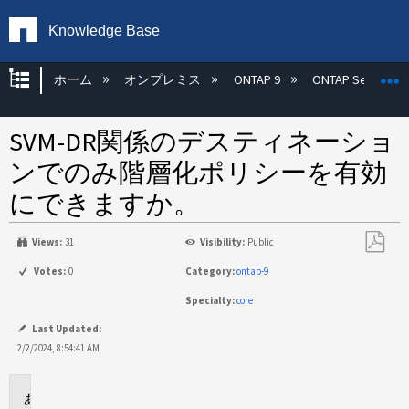
Knowledge Base
グローバル階層を展開/折りたたむ
ホーム
オンプレミス
ONTAP 9
ONTAP Select
SVM-DR関係のデスティネーショ
ンでのみ階層化ポリシーを有効
にできますか。
Views:
31
Visibility:
Public
PDF
Votes:
0
Category:
ontap-9
と
Specialty:
core
し
て
Last Updated:
保
2/2/2024, 8:54:41 AM
存
環