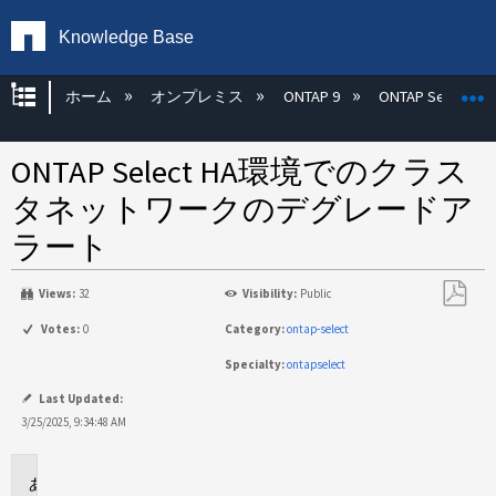
Knowledge Base
グローバル階層を展開/折りたたむ
ホーム
オンプレミス
ONTAP 9
ONTAP Select
ONTAP Select HA環境でのクラス
タネットワークのデグレードア
ラート
Views:
32
Visibility:
Public
PDF
Votes:
0
Category:
ontap-select
と
Specialty:
ontapselect
し
て
Last Updated:
保
3/25/2025, 9:34:48 AM
存
環