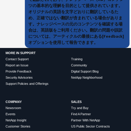
ツの基本的な理解を目的として提供されています。
オリジナルの英語を文字どおりに翻訳しているた
め、正確ではない翻訳が含まれている場合がありま
す。ナレッジベースの元のコンテンツを確認する場
合は、英語版をご利用ください。翻訳の問題や誤訳
については、アーティクルの最後にある[Feedback]
オプションを使用して報告できます。
MORE IN SUPPORT
Contact Support
Training
Report an Issue
Community
Provide Feedback
Digital Support Blog
Security Advisories
NetApp Neighborhood
Support Policies and Offerings
COMPANY
SALES
Newsroom
Try and Buy
Events
Find A Partner
NetApp Insight
Partner With NetApp
Customer Stories
US Public Sector Contracts