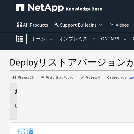
Knowledge Base
All Products
Support Bulletins
Videos
グローバル階層を展開/折りたた
ホーム
オンプレミス
ONTAP 9
Deployリストアバージョ
Views:
25
Visibility:
Public
Votes:
0
Category:
ontap
環
境
問
題
環境