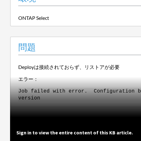
ONTAP Select
問題
Deployは接続されておらず、リストアが必要
エラー：
Job failed with error. Configuration b
version
Sign in to view the entire content of this KB article.