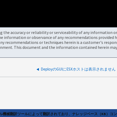
the accuracy or reliability or serviceability of any information 
the information or observance of any recommendations provided he
ny recommendations or techniques herein is a customer's responsi
onment. This document and the information contained herein may 
DeployのGUIにESXホストは表示されません
ラル機械翻訳ツールによって翻訳されており、ナレッジベース（KB）コ