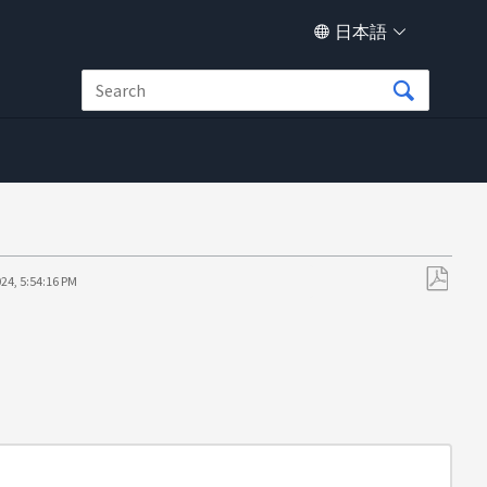
日本語
24, 5:54:16 PM
PDF
と
し
て
保
存