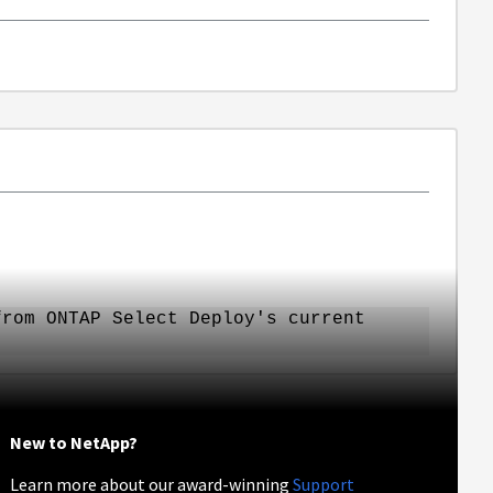
rom ONTAP Select Deploy's current
New to NetApp?
Learn more about our award-winning
Support