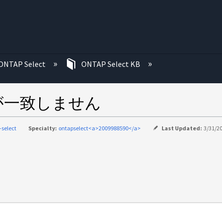
む
ONTAP Select
ONTAP Select KB
ンが一致しません
-select
Specialty:
ontapselect<a>2009988590</a>
Last Updated:
3/31/20