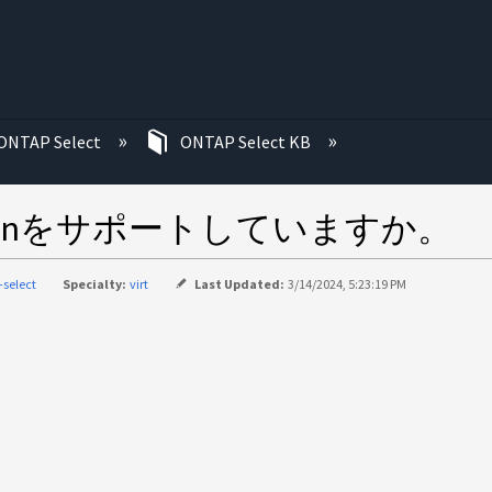
む
ONTAP Select
ONTAP Select KB
 vMotionをサポートしていますか。
-select
Specialty:
virt
Last Updated:
3/14/2024, 5:23:19 PM