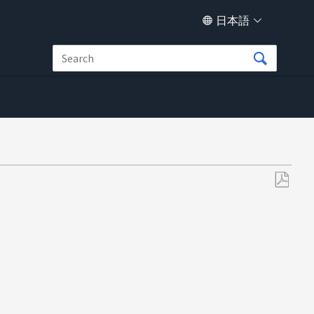
日本語
PDF
と
し
て
保
存