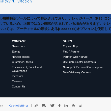
ialty:virt
vMotion
ラル機械翻訳ツールによって翻訳されており、ナレッジベース（KB）コ
しているため、正確ではない翻訳が含まれている場合があります。ナレ
いては、アーティクルの最後にある[Feedback]オプションを使用し
COMPANY
SALES
Newsroom
Try and Buy
Events
Find A Partner
NetApp Insight
Partner With NetApp
Customer Stories
US Public Sector Contracts
Environment, Social, and
NetApp OnDemand Consumption
Governance
Data Visionary Centers
Investors
Careers
Contact Us
icy
Cookie Settings