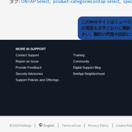
タグ
ONTAP Select
product-categories:ontap-select
spec
このWebサイトはニュー
の英語を文字どおりに翻訳
さい。翻訳の問題や誤訳につ
MORE IN SUPPORT
Contact Support
Training
Report an Issue
Community
Provide Feedback
Digital Support Blog
Security Advisories
NetApp Neighborhood
Support Policies and Offerings
©
2026
NetApp
English
Terms of Use
Privacy Policy
Cookie Pol