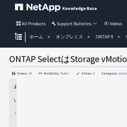
Knowledge Base
All Products
Support Bulletins
Videos
グローバル階層を展開/折りたた
ホーム
オンプレミス
ONTAP 9
ONTAP SelectはStorage
Views:
54
Visibility:
Public
Votes:
0
Category:
ontap
環
境
回
答
追
加
情