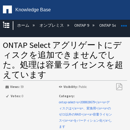
Knowledge Base
グローバル階層を展開/折りたたむ
ホーム
オンプレミス
ONTAP 9
ONTAP Select
ONTAP Select アグリゲートにデ
ィスクを追加できませんでし
た。処理は容量ライセンスを超
えています
Views:
59
Visibility:
Public
PDF
Votes:
0
Category:
と
ontap-select<a>2008828679</a><a>デ
し
ィスクは</a><a>、変換用</a><a>の
て
ゼロ以外のRAID</a><a>容量ライセン
保
ス</a><a>をパーティション化</a>し
存
ます