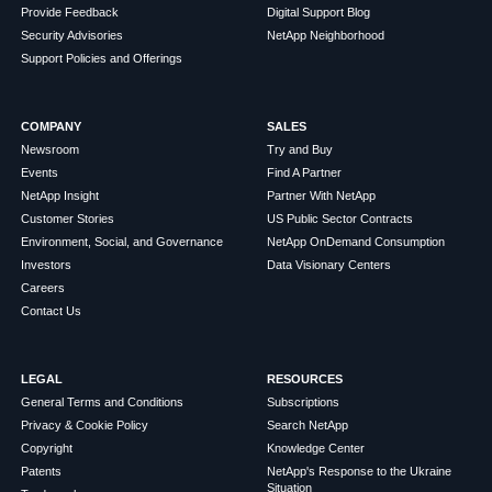
Provide Feedback
Digital Support Blog
Security Advisories
NetApp Neighborhood
Support Policies and Offerings
COMPANY
SALES
Newsroom
Try and Buy
Events
Find A Partner
NetApp Insight
Partner With NetApp
Customer Stories
US Public Sector Contracts
Environment, Social, and Governance
NetApp OnDemand Consumption
Investors
Data Visionary Centers
Careers
Contact Us
LEGAL
RESOURCES
General Terms and Conditions
Subscriptions
Privacy & Cookie Policy
Search NetApp
Copyright
Knowledge Center
Patents
NetApp's Response to the Ukraine
Situation