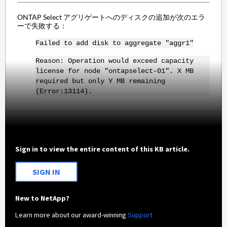
ONTAP Select アグリゲートへのディスクの追加が次のエラ
ーで失敗する：
Failed to add disk to aggregate "aggr1"
Reason: Operation would exceed capacity
license for node "ontapselect-01". X MB
required but only Y MB remaining
(Error:13114).
Sign in to view the entire content of this KB article.
SIGN IN
New to NetApp?
Learn more about our award-winning
Support