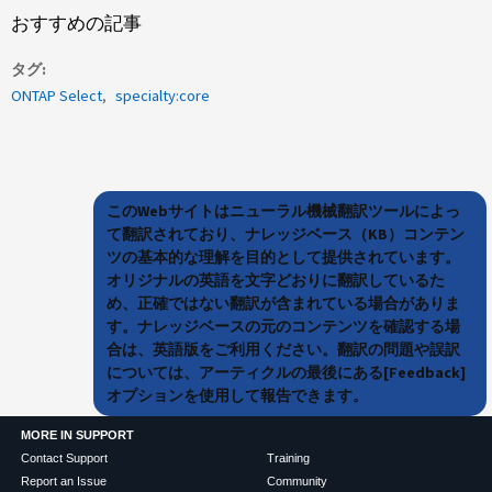
おすすめの記事
タグ
ONTAP Select
specialty:core
このWebサイトはニューラル機械翻訳ツールによっ
て翻訳されており、ナレッジベース（KB）コンテン
ツの基本的な理解を目的として提供されています。
オリジナルの英語を文字どおりに翻訳しているた
め、正確ではない翻訳が含まれている場合がありま
す。ナレッジベースの元のコンテンツを確認する場
合は、英語版をご利用ください。翻訳の問題や誤訳
については、アーティクルの最後にある[Feedback]
オプションを使用して報告できます。
MORE IN SUPPORT
Contact Support
Training
Report an Issue
Community