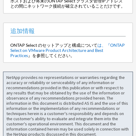
ホストおよび将来のONTAP Select クラスタ管理IPアドレス
との間にネットワーク接続が確立されていることだけです。
追加情報
ONTAP Select のセットアップと構成について
は、『ONTAP
Select on VMware Product Architecture and Best
Practices
』を参照してください。
NetApp provides no representations or warranties regarding the
accuracy or reliability or serviceability of any information or
recommendations provided in this publication or with respect to
any results that may be obtained by the use of the information or
observance of any recommendations provided herein. The
information in this document is distributed AS IS and the use of this
information or the implementation of any recommendations or
techniques herein is a customer's responsibility and depends on
the customer's ability to evaluate and integrate them into the
customer's operational environment. This document and the
information contained herein may be used solely in connection with
the NetApp products discussed in this document.