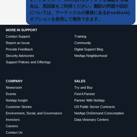
合は、英語版をご利用ください。翻訳の問題や誤訳
については、アーティクルの最後にある[Feedback]
オプションを使用して報告できます。
MORE IN SUPPORT
Contact Support
Training
Report an Issue
Community
Provide Feedback
Digital Support Blog
Security Advisories
NetApp Neighborhood
Support Policies and Offerings
COMPANY
SALES
Newsroom
Try and Buy
Events
Find A Partner
NetApp Insight
Partner With NetApp
Customer Stories
US Public Sector Contracts
Environment, Social, and Governance
NetApp OnDemand Consumption
Investors
Data Visionary Centers
Careers
Contact Us