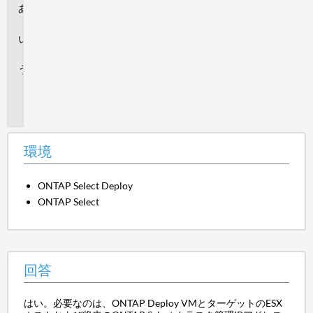
環
境
回
答
追
加
情
報
環境
ONTAP Select Deploy
ONTAP Select
回答
はい。必要なのは、ONTAP Deploy VMとターゲットのESX