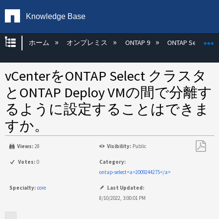
Knowledge Base
グローバル階層を展開/折りたたむ
ホーム
オンプレミス
ONTAP 9
ONTAP Select
vCenterをONTAP Select クラスタ
とONTAP Deploy VMの間で分離す
るように設定することはできま
すか。
Views:
28
Visibility:
Public
PDF
Votes:
0
Category:
と
ontap-select<a>2009244275</a>
し
Specialty:
core
Last Updated:
て
8/10/2022, 3:00:01 PM
保
存